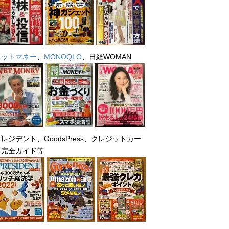
ネットマネー
、
MONOQLO
、日経WOMAN
レジデント、GoodsPress、クレジットカー
ド完全ガイド等