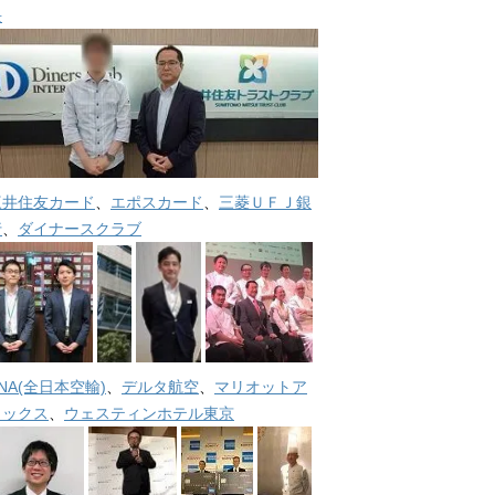
長
三井住友カード
、
エポスカード
、
三菱ＵＦＪ銀
行
、
ダイナースクラブ
NA(全日本空輸)
、
デルタ航空
、
マリオットア
メックス
、
ウェスティンホテル東京