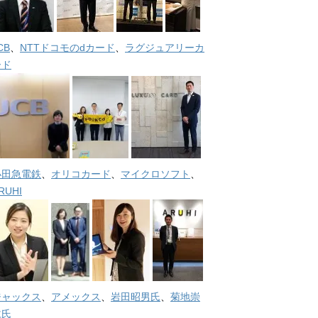
CB
、
NTTドコモのdカード
、
ラグジュアリーカ
ード
小田急電鉄
、
オリコカード
、
マイクロソフト
、
RUHI
ジャックス
、
アメックス
、
岩田昭男氏
、
菊地崇
仁氏