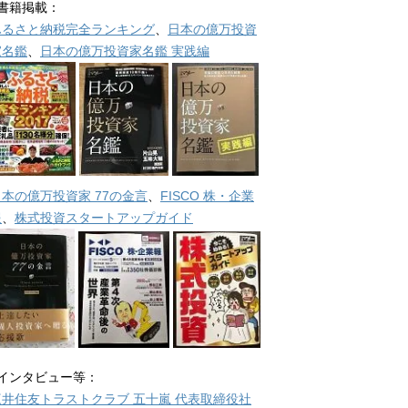
■書籍掲載：
ふるさと納税完全ランキング
、
日本の億万投資
家名鑑
、
日本の億万投資家名鑑 実践編
日本の億万投資家 77の金言
、
FISCO 株・企業
報
、
株式投資スタートアップガイド
■インタビュー等：
三井住友トラストクラブ 五十嵐 代表取締役社