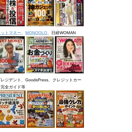
ネットマネー
、
MONOQLO
、日経WOMAN
レジデント、GoodsPress、クレジットカー
ド完全ガイド等