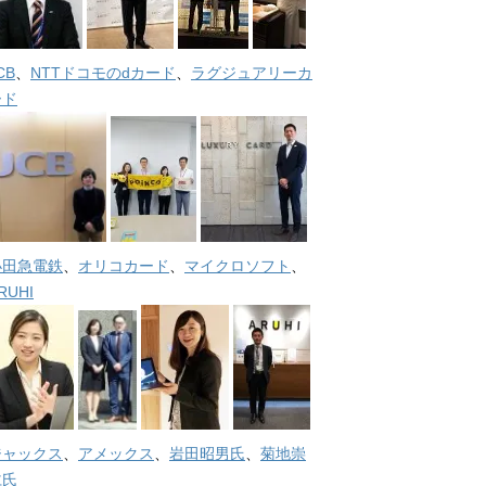
CB
、
NTTドコモのdカード
、
ラグジュアリーカ
ード
小田急電鉄
、
オリコカード
、
マイクロソフト
、
RUHI
ジャックス
、
アメックス
、
岩田昭男氏
、
菊地崇
仁氏