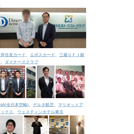
長
三井住友カード
、
エポスカード
、
三菱ＵＦＪ銀
行
、
ダイナースクラブ
NA(全日本空輸)
、
デルタ航空
、
マリオットア
メックス
、
ウェスティンホテル東京