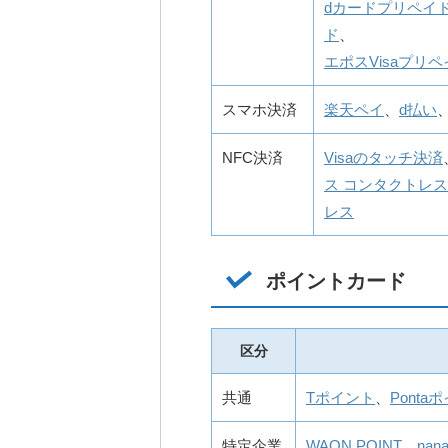
dカードプリペイ
ド
、
エポスVisaプリ
スマホ決済
楽天ペイ
、
d払い
NFC決済
Visaのタッチ決済
ス コンタクトレス
レス
ポイントカード
区分
共通
Tポイント
、
Ponta
特定企業
WAON POINT
、
na