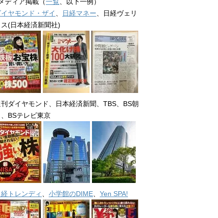
■メディア掲載（
一覧
、以下一例）
ダイヤモンド・ザイ
、
日経マネー
、日経ヴェリ
タス(日本経済新聞社)
週刊ダイヤモンド、日本経済新聞、TBS、BS朝
日、BSテレビ東京
日経トレンディ
、
小学館のDIME
、
Yen SPA!