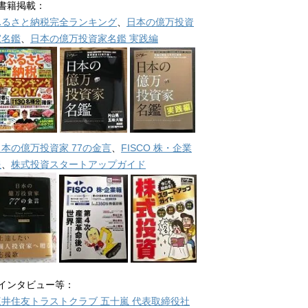
■書籍掲載：
ふるさと納税完全ランキング
、
日本の億万投資
家名鑑
、
日本の億万投資家名鑑 実践編
日本の億万投資家 77の金言
、
FISCO 株・企業
報
、
株式投資スタートアップガイド
■インタビュー等：
三井住友トラストクラブ 五十嵐 代表取締役社