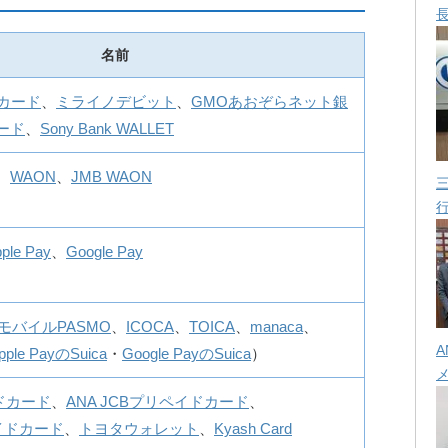
名前
カード
、
ミライノデビット
、
GMOあおぞらネット銀
カード
、
Sony Bank WALLET
、
WAON
、
JMB WAON
ple Pay
、
Google Pay
モバイルPASMO
、
ICOCA
、
TOICA
、
manaca
、
A
pple PayのSuica
・
Google PayのSuica
）
イドカード
、
ANA JCBプリペイドカード
、
ペイドカード
、
トヨタウォレット
、
Kyash Card