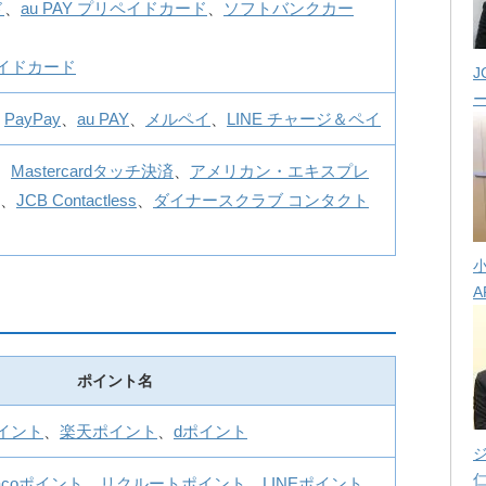
ド
、
au PAY プリペイドカード
、
ソフトバンクカー
ペイドカード
J
、
PayPay
、
au PAY
、
メルペイ
、
LINE チャージ＆ペイ
、
Mastercardタッチ決済
、
アメリカン・エキスプレ
、
JCB Contactless
、
ダイナースクラブ コンタクト
A
ポイント名
ポイント
、
楽天ポイント
、
dポイント
nacoポイント
、
リクルートポイント
、
LINEポイント