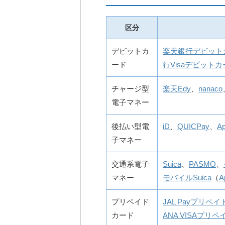
区分
デビットカ
楽天銀行デビット
ード
行Visaデビット
チャージ型
楽天Edy
、
nanaco
電子マネー
後払い型電
iD
、
QUICPay
、
Ap
子マネー
交通系電子
Suica
、
PASMO
、
マネー
モバイルSuica
（
A
プリペイド
JAL Payプリペ
カード
ANA VISAプリ