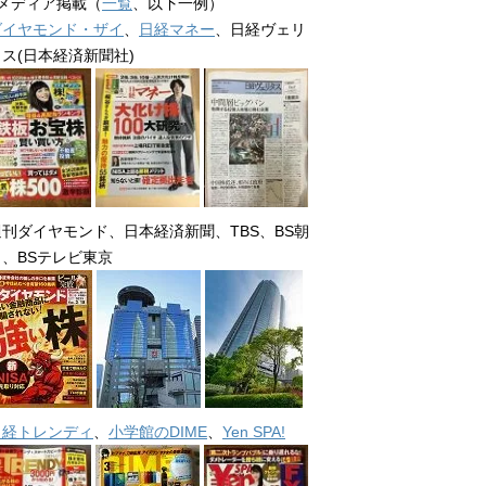
■メディア掲載（
一覧
、以下一例）
ダイヤモンド・ザイ
、
日経マネー
、日経ヴェリ
タス(日本経済新聞社)
週刊ダイヤモンド、日本経済新聞、TBS、BS朝
日、BSテレビ東京
日経トレンディ
、
小学館のDIME
、
Yen SPA!