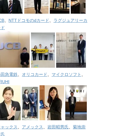
CB
、
NTTドコモのdカード
、
ラグジュアリーカ
ード
小田急電鉄
、
オリコカード
、
マイクロソフト
、
RUHI
ジャックス
、
アメックス
、
岩田昭男氏
、
菊地崇
仁氏