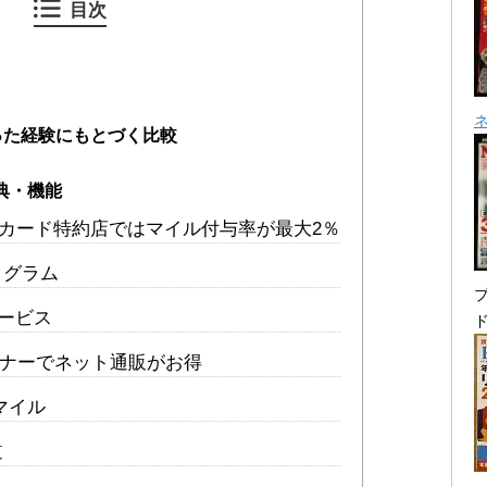
目次
った経験にもとづく比較
典・機能
ALカード特約店ではマイル付与率が最大2％
ログラム
プ
サービス
ートナーでネット通販がお得
マイル
道