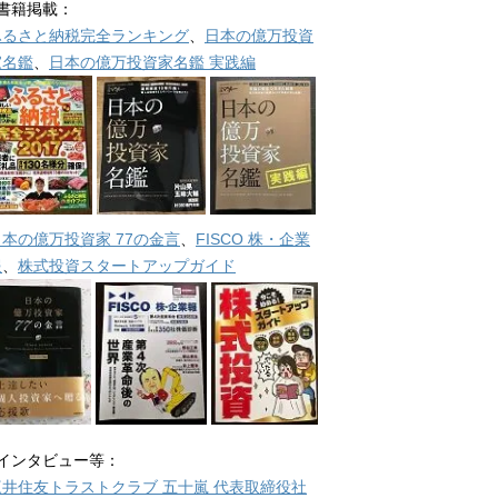
■書籍掲載：
ふるさと納税完全ランキング
、
日本の億万投資
家名鑑
、
日本の億万投資家名鑑 実践編
日本の億万投資家 77の金言
、
FISCO 株・企業
報
、
株式投資スタートアップガイド
■インタビュー等：
三井住友トラストクラブ 五十嵐 代表取締役社