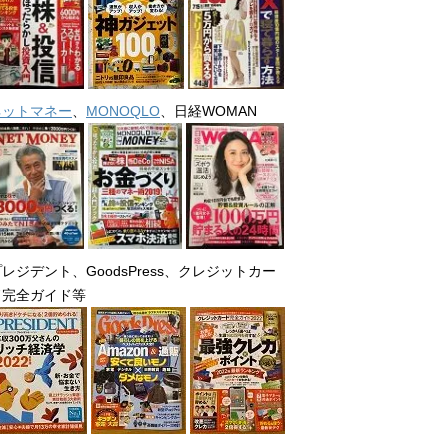
ネットマネー
、
MONOQLO
、日経WOMAN
レジデント、GoodsPress、クレジットカー
ド完全ガイド等