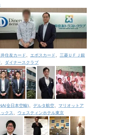
長
三井住友カード
、
エポスカード
、
三菱ＵＦＪ銀
行
、
ダイナースクラブ
NA(全日本空輸)
、
デルタ航空
、
マリオットア
メックス
、
ウェスティンホテル東京