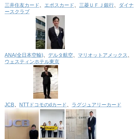
三井住友カード
、
エポスカード
、
三菱ＵＦＪ銀行
、
ダイナ
ースクラブ
ANA(全日本空輸)
、
デルタ航空
、
マリオットアメックス
、
ウェスティンホテル東京
JCB
、
NTTドコモのdカード
、
ラグジュアリーカード