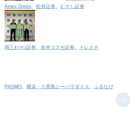
Amex Green
、
松井証券
、
むさし証券
岡三ｵﾝﾗｲﾝ証券
、
岩井コスモ証券
、
トレステ
PASMO
、
横浜・八景島シーパラダイス
、
ふるなび