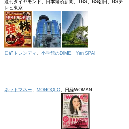
週刊ダイヤモンド、日本経済新聞、TBS、BS朝日、BSテ
レビ東京
日経トレンディ
、
小学館のDIME
、
Yen SPA!
ネットマネー
、
MONOQLO
、日経WOMAN