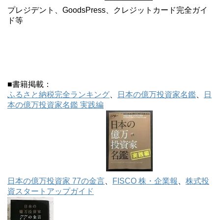
プレジデント、GoodsPress、クレジットカード完全ガイ
ド等
■書籍掲載：
ふるさと納税完全ランキング
、
日本の億万投資家名鑑
、
日
本の億万投資家名鑑 実践編
日本の億万投資家 77の金言
、
FISCO 株・企業報
、
株式投
資スタートアップガイド