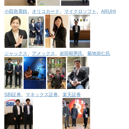
小田急電鉄
、
オリコカード
、
マイクロソフト
、
ARUHI
ジャックス
、
アメックス
、
岩田昭男氏
、
菊地崇仁氏
SBI証券
、
マネックス証券
、
楽天証券