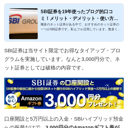
SBI証券を19年使ったブログ的口コ
ミ！メリット・デメリット・使い方を
幾多のネット証券がある中で、おすすめのネット証券の
解説
一つがSBI証券です。私もフル活用しています。数多くの
メリットがある証...
SBI証券は当サイト限定でお得なタイアップ・プロ
グラムを実施しています。なんと3,000円分で、ネ
ット証券としては破格の内容です。
口座開設と5万円以上の入金・SBIハイブリッド預金
への振替だけで、
3,000円分のAmazonギフト券が