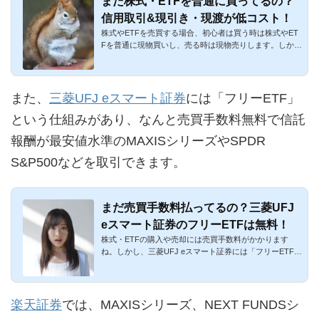
まだ株式・ETFを普通に買ってるの？
信用取引&現引き・現渡が低コスト！
株式やETFを売買する場合、初心者は買う時は株式やET
Fを普通に現物買いし、売る時は現物売りします。しか
し、これは高コスト...
また、
三菱UFJ eスマート証券
には「フリーETF」
という仕組みがあり、なんと売買手数料無料で信託
報酬が最安値水準のMAXISシリーズやSPDR
S&P500などを取引できます。
まだ売買手数料払ってるの？三菱UFJ
eスマート証券のフリーETFは無料！
株式・ETFの購入や売却には売買手数料がかかります
ね。しかし、三菱UFJ eスマート証券には「フリーETF」
という麗しい制度があ...
楽天証券
では、MAXISシリーズ、NEXT FUNDSシ