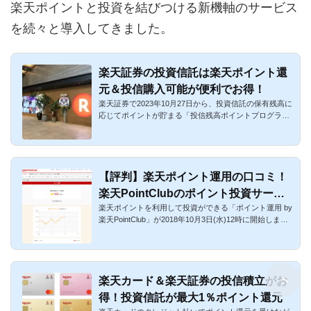
楽天ポイントと投資を結びつける新機軸のサービス
を続々と導入してきました。
楽天証券の投資信託は楽天ポイント還
元＆投信購入可能が便利でお得！
楽天証券で2023年10月27日から、投資信託の保有残高に
応じてポイントが貯まる「投信残高ポイントプログラ
ム」が開始しました...
【評判】楽天ポイント運用の口コミ！
楽天PointClubのポイント投資サービ
楽天ポイントを利用して投資ができる「ポイント運用 by
ス
楽天PointClub」が2018年10月3日(水)12時に開始しまし
た。サービス利...
楽天カード＆楽天証券の投信積立がお
得！投資信託が最大1％ポイント還元