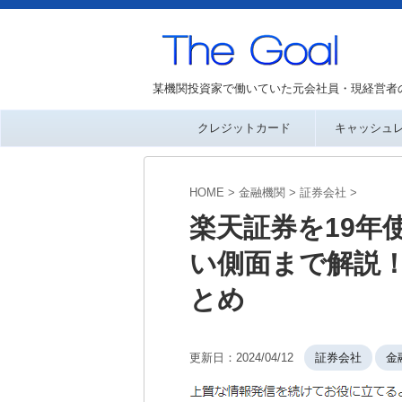
某機関投資家で働いていた元会社員・現経営者
クレジットカード
キャッシュ
HOME
>
金融機関
>
証券会社
>
楽天証券を19年
い側面まで解説
とめ
更新日：
2024/04/12
証券会社
金