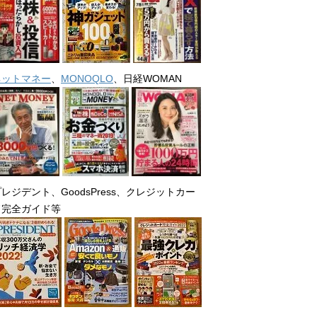
ネットマネー
、
MONOQLO
、日経WOMAN
レジデント、GoodsPress、クレジットカー
ド完全ガイド等