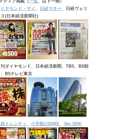
■メディア掲載（
一覧
、以下一例）
ダイヤモンド・ザイ
、
日経マネー
、日経ヴェリ
タス(日本経済新聞社)
週刊ダイヤモンド、日本経済新聞、TBS、BS朝
日、BSテレビ東京
日経トレンディ
、
小学館のDIME
、
Yen SPA!