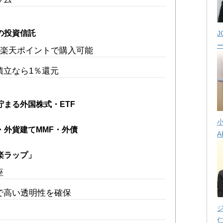
の投資信託
J
ら楽天ポイントで購入可能
積立なら1％還元
まる外国株式・ETF
・外貨建てMMF・外債
A
楽ラップ」
座
で高い透明性を確保