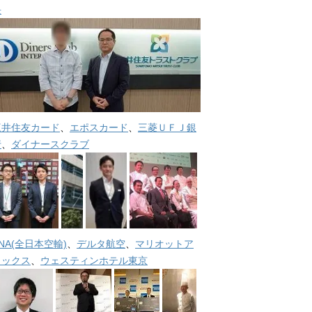
長
三井住友カード
、
エポスカード
、
三菱ＵＦＪ銀
行
、
ダイナースクラブ
NA(全日本空輸)
、
デルタ航空
、
マリオットア
メックス
、
ウェスティンホテル東京