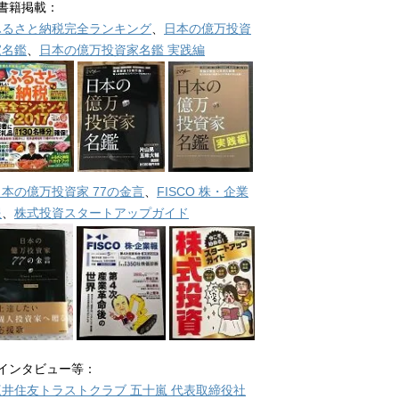
■書籍掲載：
ふるさと納税完全ランキング
、
日本の億万投資
家名鑑
、
日本の億万投資家名鑑 実践編
日本の億万投資家 77の金言
、
FISCO 株・企業
報
、
株式投資スタートアップガイド
■インタビュー等：
三井住友トラストクラブ 五十嵐 代表取締役社