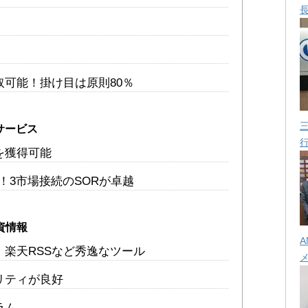
可能！掛け目は原則80％
サービス
を獲得可能
能！3市場接続のSORが卓越
資情報
A
楽天RSSなど秀逸なツール
リティが良好
ラム