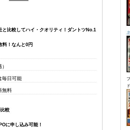
と比較してハイ・クオリティ！ダントツNo.1
数料！なんと0円
遇）
は毎日可能
プ
料無料
の比較
POに申し込み可能！