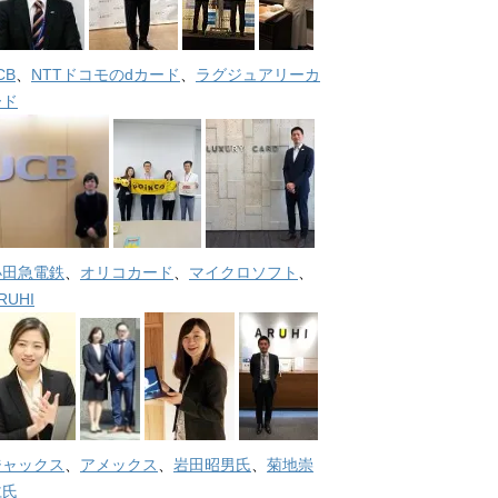
CB
、
NTTドコモのdカード
、
ラグジュアリーカ
ード
小田急電鉄
、
オリコカード
、
マイクロソフト
、
RUHI
ジャックス
、
アメックス
、
岩田昭男氏
、
菊地崇
仁氏