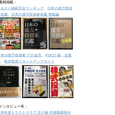
■書籍掲載：
ふるさと納税完全ランキング
、
日本の億万投資
家名鑑
、
日本の億万投資家名鑑 実践編
日本の億万投資家 77の金言
、
FISCO 株・企業
報
、
株式投資スタートアップガイド
■インタビュー等：
三井住友トラストクラブ 五十嵐 代表取締役社