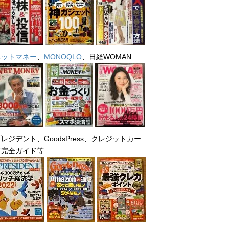
ネットマネー
、
MONOQLO
、日経WOMAN
レジデント、GoodsPress、クレジットカー
ド完全ガイド等