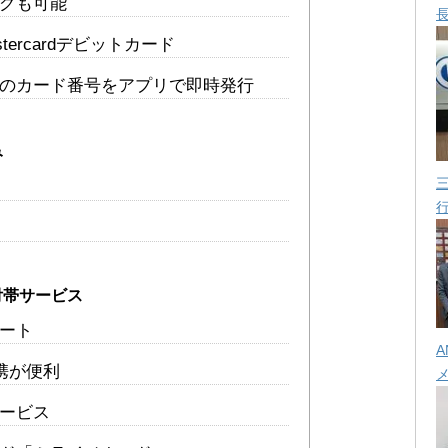
グも可能
stercardデビットカード
のカード番号をアプリで即時発行
み
付帯サービス
ート
A
携が便利
ービス