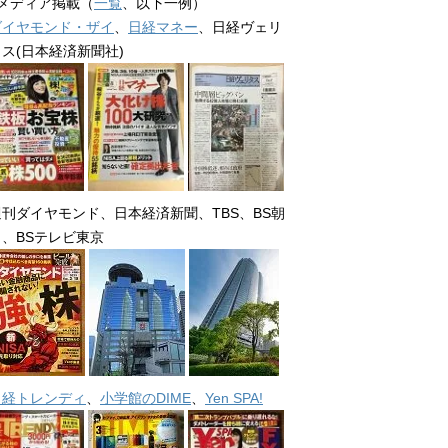
■メディア掲載（
一覧
、以下一例）
ダイヤモンド・ザイ
、
日経マネー
、日経ヴェリ
タス(日本経済新聞社)
週刊ダイヤモンド、日本経済新聞、TBS、BS朝
日、BSテレビ東京
日経トレンディ
、
小学館のDIME
、
Yen SPA!