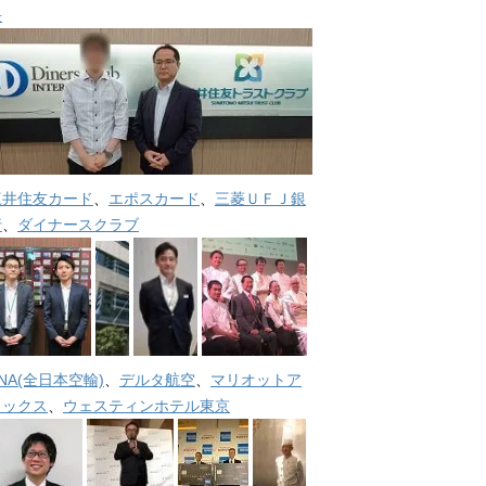
長
三井住友カード
、
エポスカード
、
三菱ＵＦＪ銀
行
、
ダイナースクラブ
NA(全日本空輸)
、
デルタ航空
、
マリオットア
メックス
、
ウェスティンホテル東京