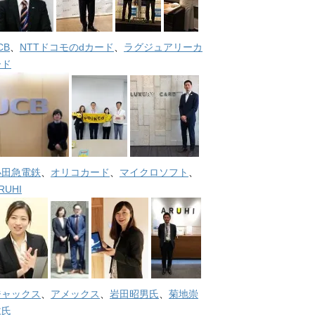
CB
、
NTTドコモのdカード
、
ラグジュアリーカ
ード
小田急電鉄
、
オリコカード
、
マイクロソフト
、
RUHI
ジャックス
、
アメックス
、
岩田昭男氏
、
菊地崇
仁氏