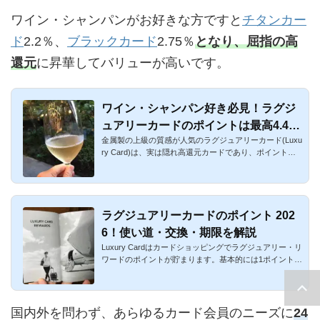
ワイン・シャンパンがお好きな方ですと
チタンカー
ド
2.2％、
ブラックカード
2.75％
となり、屈指の高
還元
に昇華してバリューが高いです。
ワイン・シャンパン好き必見！ラグジ
ュアリーカードのポイントは最高4.4％
金属製の上級の質感が人気のラグジュアリーカード(Luxu
還元！
ry Card)は、実は隠れ高還元カードであり、ポイントを
ワイン購入に使う...
ラグジュアリーカードのポイント 202
6！使い道・交換・期限を解説
Luxury Cardはカードショッピングでラグジュアリー・リ
ワードのポイントが貯まります。基本的には1ポイント1
円（最大1ポイン...
国内外を問わず、あらゆるカード会員のニーズに
24