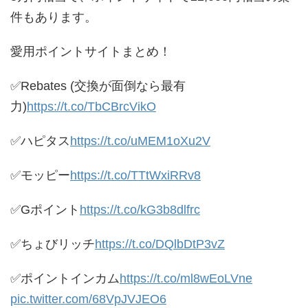
件もあります。
愛用ポイントサイトまとめ！
✅Rebates (交換が面倒なら最有
力)
https://t.co/TbCBrcVikO
✅ハピタス
https://t.co/uMEM1oXu2V
✅モッピー
https://t.co/TTtWxiRRv8
✅Gポイント
https://t.co/kG3b8dlfrc
✅ちょびリッチ
https://t.co/DQlbDtP3vZ
✅ポイントインカム
https://t.co/ml8wEoLVne
pic.twitter.com/68VpJVJEO6