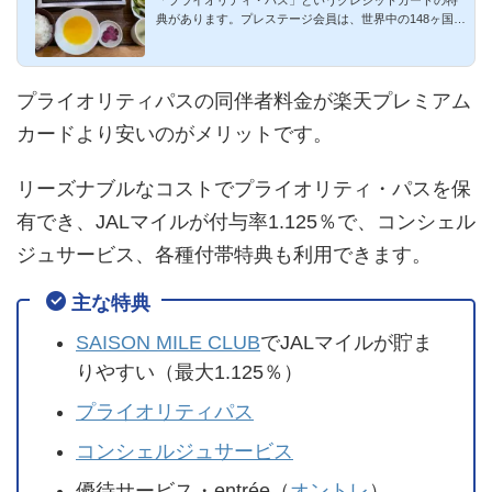
「プライオリティ・パス」というクレジットカードの特
アムカードより圧倒的に便利！
典があります。プレステージ会員は、世界中の148ヶ国、
600を超える都市...
プライオリティパスの同伴者料金が楽天プレミアム
カードより安いのがメリットです。
リーズナブルなコストでプライオリティ・パスを保
有でき、JALマイルが付与率1.125％で、コンシェル
ジュサービス、各種付帯特典も利用できます。
主な特典
SAISON MILE CLUB
でJALマイルが貯ま
りやすい（最大1.125％）
プライオリティパス
コンシェルジュサービス
優待サービス・entrée（
オントレ
）