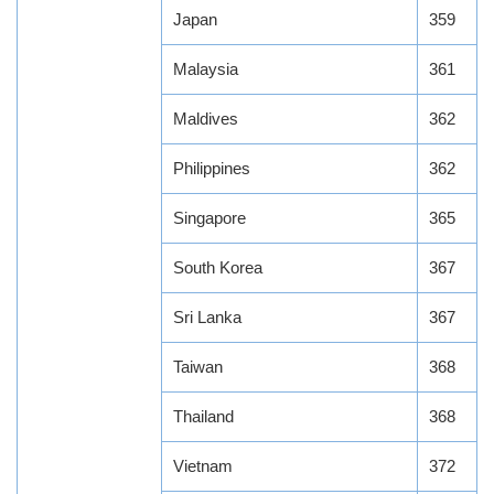
Japan
359
Malaysia
361
Maldives
362
Philippines
362
Singapore
365
South Korea
367
Sri Lanka
367
Taiwan
368
Thailand
368
Vietnam
372