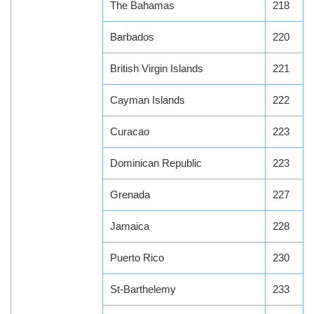
The Bahamas
218
Barbados
220
British Virgin Islands
221
Cayman Islands
222
Curacao
223
Dominican Republic
223
Grenada
227
Jamaica
228
Puerto Rico
230
St-Barthelemy
233