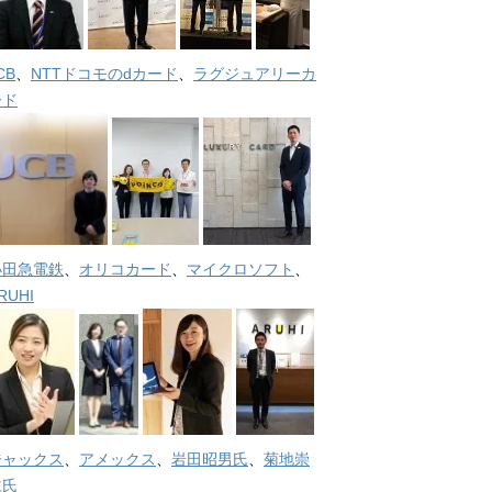
CB
、
NTTドコモのdカード
、
ラグジュアリーカ
ード
小田急電鉄
、
オリコカード
、
マイクロソフト
、
RUHI
ジャックス
、
アメックス
、
岩田昭男氏
、
菊地崇
仁氏