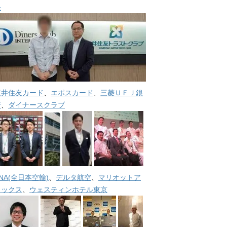
長
三井住友カード
、
エポスカード
、
三菱ＵＦＪ銀
行
、
ダイナースクラブ
NA(全日本空輸)
、
デルタ航空
、
マリオットア
メックス
、
ウェスティンホテル東京