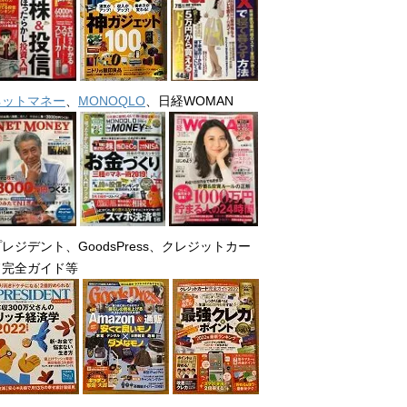
ネットマネー
、
MONOQLO
、日経WOMAN
レジデント、GoodsPress、クレジットカー
ド完全ガイド等