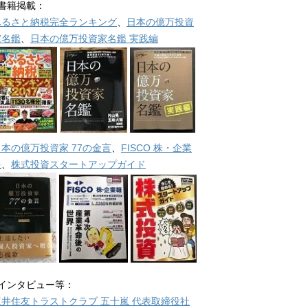
■書籍掲載：
ふるさと納税完全ランキング
、
日本の億万投資
家名鑑
、
日本の億万投資家名鑑 実践編
日本の億万投資家 77の金言
、
FISCO 株・企業
報
、
株式投資スタートアップガイド
■インタビュー等：
三井住友トラストクラブ 五十嵐 代表取締役社