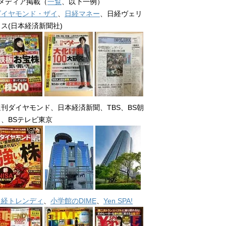
■メディア掲載（
一覧
、以下一例）
ダイヤモンド・ザイ
、
日経マネー
、日経ヴェリ
タス(日本経済新聞社)
週刊ダイヤモンド、日本経済新聞、TBS、BS朝
日、BSテレビ東京
日経トレンディ
、
小学館のDIME
、
Yen SPA!