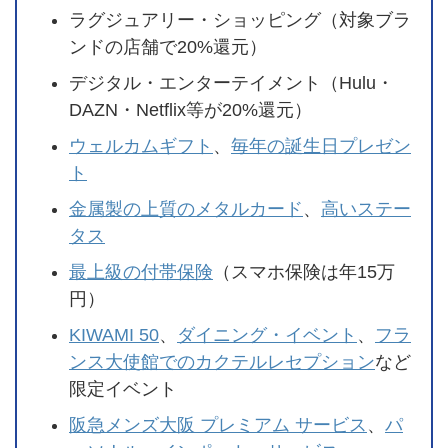
ラグジュアリー・ショッピング（対象ブラ
ンドの店舗で20%還元）
デジタル・エンターテイメント（Hulu・
DAZN・Netflix等が20%還元）
ウェルカムギフト
、
毎年の誕生日プレゼン
ト
金属製の上質のメタルカード
、
高いステー
タス
最上級の付帯保険
（スマホ保険は年15万
円）
KIWAMI 50
、
ダイニング・イベント
、
フラ
ンス大使館でのカクテルレセプション
など
限定イベント
阪急メンズ大阪 プレミアム サービス
、
パ