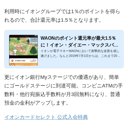
利用時にイオングループでは1％のポイントを得ら
れるので、合計還元率は1.5％となります。
WAONのポイント還元率が最大1.5％
に！イオン・ダイエー・マックスバリ
イオンが電子マネーWAONにおいて衝撃的な改善を成し
ュがお得
遂げました。なんと2019年7月1日からは、これまで200
円あたり1ポイントだ...
更にイオン銀行Myステージでの優遇があり、簡単
にゴールドステージに到達可能。コンビニATMの手
数料・他行宛振込手数料が月3回無料になり、普通
預金の金利がアップします。
イオンカードセレクト 公式入会特典