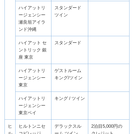
ハイアットリ
スタンダード
ージェンシー
ツイン
瀬良垣アイラ
ンド沖縄
ハイアット セ
スタンダード
ントリック 銀
座 東京
ハイアットリ
ゲストルーム
ージェンシー
キング/ツイン
東京
ハイアットリ
キング / ツイン
ージェンシー
東京ベイ
ヒ
ヒルトンニセ
デラックスル
2泊目5,000円の
ル
コビレッジ
ーム ツイン
クレジット