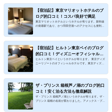
【宿泊記】東京マリオットホテルのブ
ログ的口コミ！コスパ良好で満足
東京マリオットホテルというホテルが有ります。新幹線
の発着駅であり、かつ羽田空港へのアクセスにも便利な
品川にあります。...
【宿泊記】ヒルトン東京ベイのブログ
的口コミ！ディズニーオフィシャルホ
ヒルトン東京ベイというホテルが有ります。 東京ディズ
テルでランド・シー観光に便利
ニーリゾートのオフィシャルホテルです。東京ディズニ
ーランド、ディズ...
ザ・プリンス 箱根芦ノ湖のブログ的口
コミ！安く泊る方法も徹底解説
ザ・プリンス 箱根芦ノ湖というホテルが有ります。ザ・
プリンス 箱根の名前が変わりました。アメックス・プラ
チナの無料宿泊...