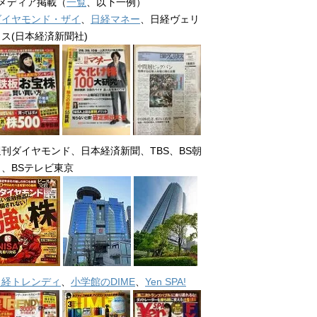
■メディア掲載（
一覧
、以下一例）
ダイヤモンド・ザイ
、
日経マネー
、日経ヴェリ
タス(日本経済新聞社)
週刊ダイヤモンド、日本経済新聞、TBS、BS朝
日、BSテレビ東京
日経トレンディ
、
小学館のDIME
、
Yen SPA!