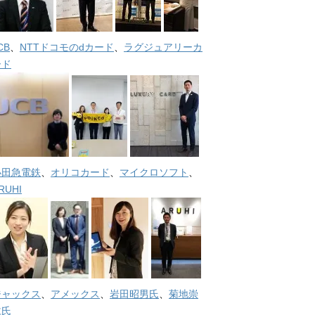
CB
、
NTTドコモのdカード
、
ラグジュアリーカ
ード
小田急電鉄
、
オリコカード
、
マイクロソフト
、
RUHI
ジャックス
、
アメックス
、
岩田昭男氏
、
菊地崇
仁氏