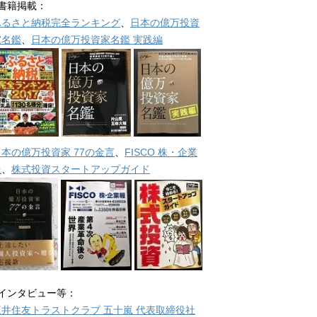
■書籍掲載：
ふるさと納税完全ランキング
、
日本の億万投資
家名鑑
、
日本の億万投資家名鑑 実践編
日本の億万投資家 77の金言
、
FISCO 株・企業
報
、
株式投資スタートアップガイド
■インタビュー等：
三井住友トラストクラブ 五十嵐 代表取締役社