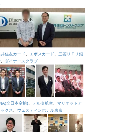
長
三井住友カード
、
エポスカード
、
三菱ＵＦＪ銀
行
、
ダイナースクラブ
NA(全日本空輸)
、
デルタ航空
、
マリオットア
メックス
、
ウェスティンホテル東京