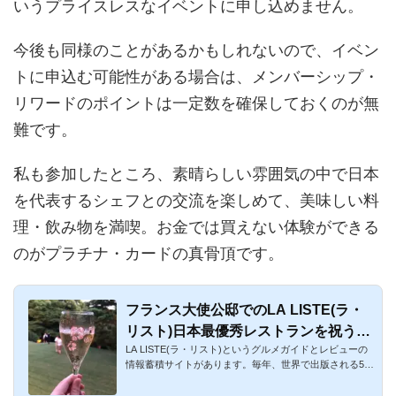
いうプライスレスなイベントに申し込めません。
今後も同様のことがあるかもしれないので、イベン
トに申込む可能性がある場合は、メンバーシップ・
リワードのポイントは一定数を確保しておくのが無
難です。
私も参加したところ、素晴らしい雰囲気の中で日本
を代表するシェフとの交流を楽しめて、美味しい料
理・飲み物を満喫。お金では買えない体験ができる
のがプラチナ・カードの真骨頂です。
フランス大使公邸でのLA LISTE(ラ・
リスト)日本最優秀レストランを祝うレ
LA LISTE(ラ・リスト)というグルメガイドとレビューの
セプション 2018年に参加！アメックス
情報蓄積サイトがあります。毎年、世界で出版される550
プラチナの神通力！
のグルメガイドや...