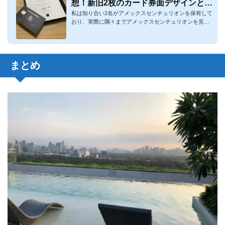
想！新旧2枚のカード券面デザインとガ
私は知り合い2名がアメックスセンチュリオンを保有して
イドを解説
おり、実際に隅々までアメックスセンチュリオンを見た
経験があります。...
まとめ