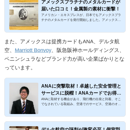
アメックスプラチナのメタルカードが
届いた口コミ！金属製の素材に衝撃！
アメリカン・エキスプレスが、日本でもアメックスプラ
チナのメタルカードを発行開始しました。アメックスプ
ラチナのメタルは...
また、アメックスは提携カードもANA、デルタ航
空、
Marriott Bonvoy
、阪急阪神ホールディングス、
ペニンシュラなどブランド力が高い企業ばかりとな
っています。
ANAに突撃取材！卓越した安全管理と
サービスに脱帽！ANAカードでお得に
ANAに取材する機会があり、飛行機の出発と到着、そこ
フライト可能
でなされている取組み、空港でのサービス、空港のオフ
ィスでのお仕事につ...
デルタ航空の評判が激変必至！個室型