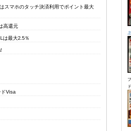
）はスマホのタッチ決済利用でポイント最大
は高還元
us Lは最大2.5％
!
プ
ドVisa