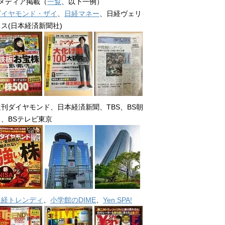
■メディア掲載（
一覧
、以下一例）
ダイヤモンド・ザイ
、
日経マネー
、日経ヴェリ
タス(日本経済新聞社)
週刊ダイヤモンド、日本経済新聞、TBS、BS朝
日、BSテレビ東京
日経トレンディ
、
小学館のDIME
、
Yen SPA!