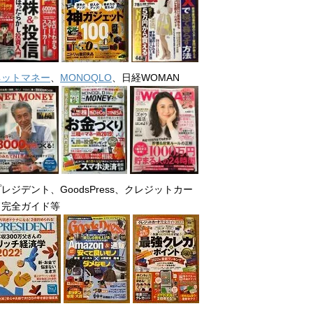
ネットマネー
、
MONOQLO
、日経WOMAN
レジデント、GoodsPress、クレジットカー
ド完全ガイド等