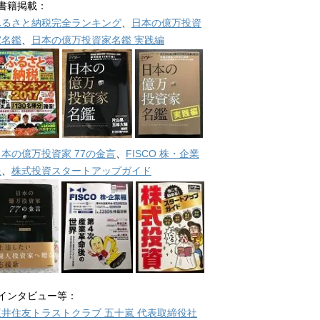
■書籍掲載：
ふるさと納税完全ランキング
、
日本の億万投資
家名鑑
、
日本の億万投資家名鑑 実践編
日本の億万投資家 77の金言
、
FISCO 株・企業
報
、
株式投資スタートアップガイド
■インタビュー等：
三井住友トラストクラブ 五十嵐 代表取締役社