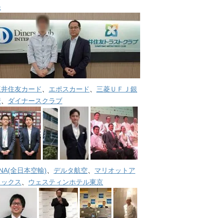
長
三井住友カード
、
エポスカード
、
三菱ＵＦＪ銀
行
、
ダイナースクラブ
NA(全日本空輸)
、
デルタ航空
、
マリオットア
メックス
、
ウェスティンホテル東京