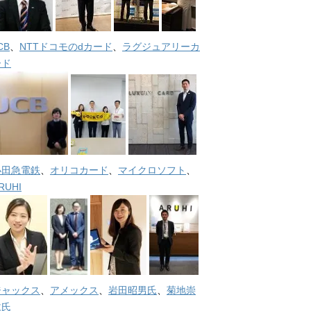
CB
、
NTTドコモのdカード
、
ラグジュアリーカ
ード
小田急電鉄
、
オリコカード
、
マイクロソフト
、
RUHI
ジャックス
、
アメックス
、
岩田昭男氏
、
菊地崇
仁氏