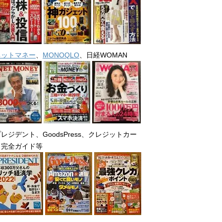
ネットマネー
、
MONOQLO
、日経WOMAN
レジデント、GoodsPress、クレジットカー
ド完全ガイド等