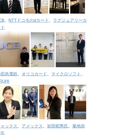
CB
、
NTTドコモのdカード
、
ラグジュアリーカ
ード
小田急電鉄
、
オリコカード
、
マイクロソフト
、
RUHI
ジャックス
、
アメックス
、
岩田昭男氏
、
菊地崇
仁氏