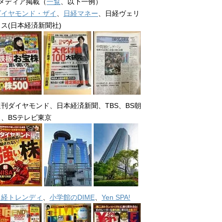
■メディア掲載（
一覧
、以下一例）
ダイヤモンド・ザイ
、
日経マネー
、日経ヴェリ
タス(日本経済新聞社)
週刊ダイヤモンド、日本経済新聞、TBS、BS朝
日、BSテレビ東京
日経トレンディ
、
小学館のDIME
、
Yen SPA!