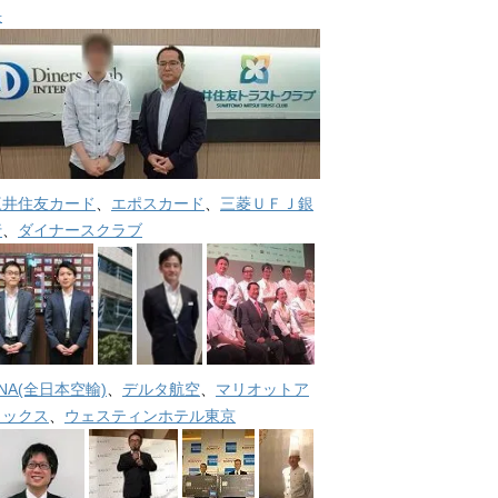
長
三井住友カード
、
エポスカード
、
三菱ＵＦＪ銀
行
、
ダイナースクラブ
NA(全日本空輸)
、
デルタ航空
、
マリオットア
メックス
、
ウェスティンホテル東京