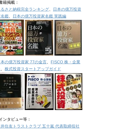
■書籍掲載：
ふるさと納税完全ランキング
、
日本の億万投資
家名鑑
、
日本の億万投資家名鑑 実践編
日本の億万投資家 77の金言
、
FISCO 株・企業
報
、
株式投資スタートアップガイド
■インタビュー等：
三井住友トラストクラブ 五十嵐 代表取締役社