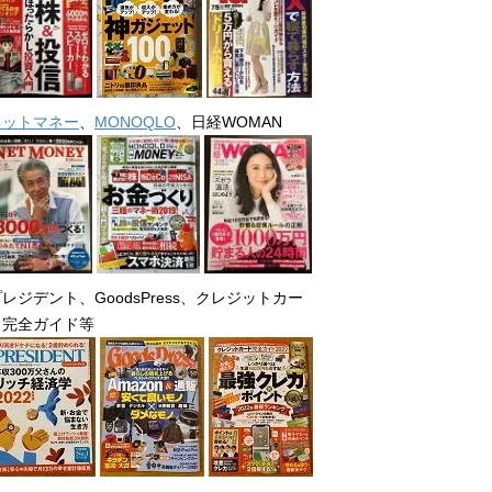
ネットマネー
、
MONOQLO
、日経WOMAN
レジデント、GoodsPress、クレジットカー
ド完全ガイド等