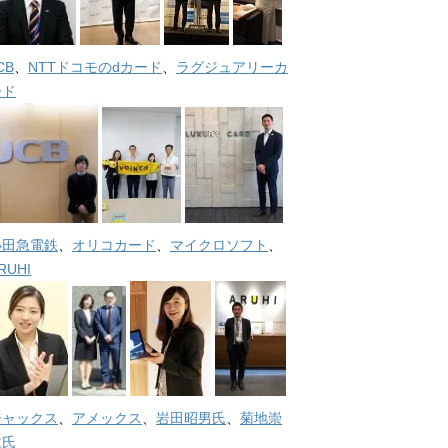
CB
、
NTTドコモのdカード
、
ラグジュアリーカ
ード
小田急電鉄
、
オリコカード
、
マイクロソフト
、
RUHI
ジャックス
、
アメックス
、
岩田昭男氏
、
菊地崇
仁氏