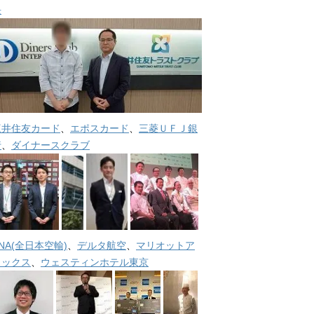
長
三井住友カード
、
エポスカード
、
三菱ＵＦＪ銀
行
、
ダイナースクラブ
NA(全日本空輸)
、
デルタ航空
、
マリオットア
メックス
、
ウェスティンホテル東京