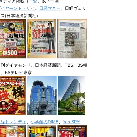
■メディア掲載（
一覧
、以下一例）
ダイヤモンド・ザイ
、
日経マネー
、日経ヴェリ
タス(日本経済新聞社)
週刊ダイヤモンド、日本経済新聞、TBS、BS朝
日、BSテレビ東京
日経トレンディ
、
小学館のDIME
、
Yen SPA!