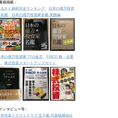
■書籍掲載：
ふるさと納税完全ランキング
、
日本の億万投資
家名鑑
、
日本の億万投資家名鑑 実践編
日本の億万投資家 77の金言
、
FISCO 株・企業
報
、
株式投資スタートアップガイド
■インタビュー等：
三井住友トラストクラブ 五十嵐 代表取締役社