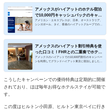
アメックスがハイアットのホテル宿泊
で10,000円キャッシュバックのキャン
アメリカン・エキスプレスが、日本、オーストラリア、
ペーン！
シンガポール、タイ、香港のハイアットグループでのホ
テル宿泊がお得に...
アメックスのハイアット割引特典を使
った口コミ！FHRとの二重奏でホテル
アメックスのハイアットでの10,600円割引のキャンペー
にお得に宿泊！
ンを利用してグランドハイアット東京に宿泊しました。
アメックス・プラ...
こうしたキャンペーンでの優待特典は定期的に開催
されており、ほぼ毎年お得なホテルステイが可能で
す。
この度はヒルトン小田原、ヒルトン東京ベイに行き