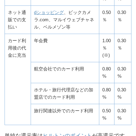
ネット通
dショッピング
、ビックカメ
0.50
0.30
販での支
ラ.com、マルイウェブチャネ
％
％
払い
ル、ベルメゾン等
カード利
年会費
1.00
0.30
用後の代
％
％
金に充当
(※)
航空会社でのカード利用
0.80
0.30
%
%
ホテル・旅行代理店などの加
0.80
0.30
盟店でのカード利用
%
%
旅行関連以外でのカード利用
0.50
0.30
%
%
単純な還元率は
ヒルトンのポイント
が高還元です