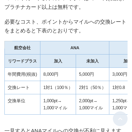
プラチナカード以上は無料です。
必要なコスト、ポイントからマイルへの交換レート
をまとめると下表のとおりです。
航空会社
ANA
リワードプラス
加入
未加入
加入
年間費用(税抜)
8,000円
5,000円
3,000円
交換レート
1対1（100％）
2対1（50％）
1対0.8（
交換単位
1,000pt→
2,000pt→
1,250pt→
1,000マイル
1,000マイル
1,000マ
一見するとANAマイルへの交換が不利に見えます。