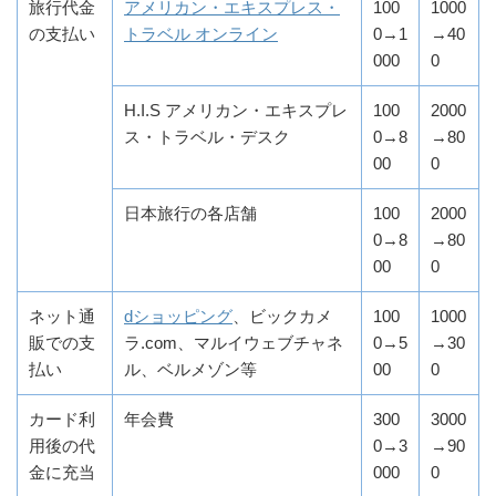
旅行代金
アメリカン・エキスプレス・
100
1000
の支払い
トラベル オンライン
0→1
→40
000
0
H.I.S アメリカン・エキスプレ
100
2000
ス・トラベル・デスク
0→8
→80
00
0
日本旅行の各店舗
100
2000
0→8
→80
00
0
ネット通
dショッピング
、ビックカメ
100
1000
販での支
ラ.com、マルイウェブチャネ
0→5
→30
払い
ル、ベルメゾン等
00
0
カード利
年会費
300
3000
用後の代
0→3
→90
金に充当
000
0