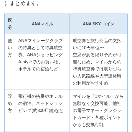
にまとめます。
区
ANAマイル
ANA SKY コイン
分
使
ANAマイレージクラブ
航空券と旅行商品の支払
い
の特典として特典航空
いに10円単位〜
方
券、ANAショッピング
空席がある限り予約が可
A-styleでのお買い物、
能なため、マイルからの
ホテルでの宿泊など
特典航空券では取りづら
い人気路線や大型連休時
の利用がおすすめ
貯
飛行機の搭乗やホテル
マイルを「1マイル」から
め
の宿泊、ネットショッ
無駄なく交換可能。他社
方
ピング(約300店舗)など
の電子マネー・クレジッ
トカード・各種ポイント
からも交換可能