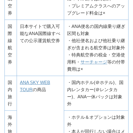
空
・プレミアムクラスへのアッ
券
プグレード料金は×
国
日本サイトで購入可
・ANA便名の国内線乗り継ぎ
際
能なANA国際線すべ
区間も対象
線
ての公示運賃航空券
・他社便名および他社乗り継
航
ぎが含まれる航空券は対象外
空
・特典航空券の税金・空港使
券
用料・
サーチャージ
等の付帯
費用は×
国
ANA SKY WEB
・国内ホテル(＠ホテル)、国
内
TOUR
の商品
内レンタカー(＠レンタカ
旅
ー)、ANA一休パックは対象
行
外
海
・ホテル＆オプションは対象
外
外
旅
・本人が同行しない場合はメ