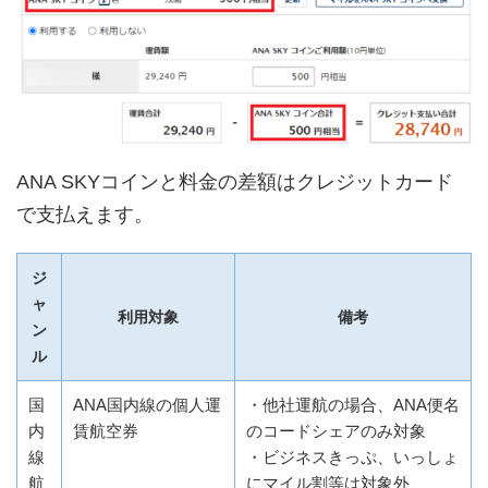
ANA SKYコインと料金の差額はクレジットカード
で支払えます。
ジ
ャ
利用対象
備考
ン
ル
国
ANA国内線の個人運
・他社運航の場合、ANA便名
内
賃航空券
のコードシェアのみ対象
線
・ビジネスきっぷ、いっしょ
航
にマイル割等は対象外