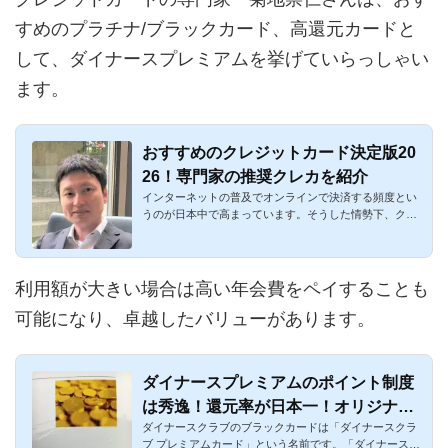
すめのプラチナ/ブラックカード、高還元カードと
して、ダイナースプレミアムを挙げていらっしゃい
ます。
おすすめのクレジットカード決定版20
26！専門家の推奨クレカを紹介
インターネットの普及でオンラインで決済する頻度とい
うのが日本中で高まっています。そうした情勢下、クレ
ジットカードはも...
利用額が大きい場合は高い年会費をペイすることも
可能になり、卓越したバリューがあります。
ダイナースプレミアムのポイント制度
は秀逸！還元率が日本一！オリジナル
ダイナースクラブのブラックカードは「ダイナースクラ
の交換商品も
ブ プレミアムカード」という名前です。「ダイナースプ