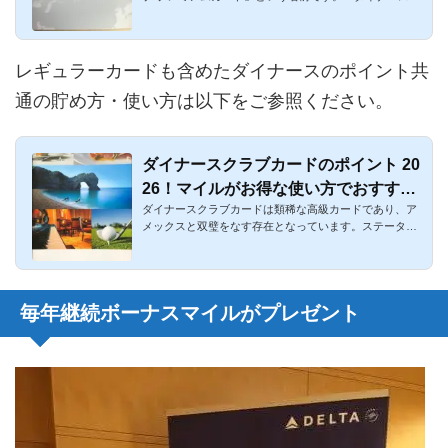
レミアム」と略さ...
レギュラーカードも含めたダイナースのポイント共
通の貯め方・使い方は以下をご参照ください。
ダイナースクラブカードのポイント 20
26！マイルがお得な使い方でおすすめ
ダイナースクラブカードは類稀な高級カードであり、ア
交換先
メックスと双璧をなす存在となっています。ステータス
カードとなると、...
毎年継続ボーナスマイルがプレゼント