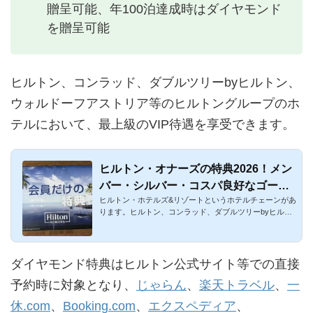
贈呈可能、年100泊達成時はダイヤモンド
を贈呈可能
ヒルトン、コンラッド、ダブルツリーbyヒルトン、
ウォルドーフアストリア等のヒルトングループのホ
テルにおいて、最上級のVIP待遇を享受できます。
ヒルトン・オナーズの特典2026！メン
バー・シルバー・コスパ良好なゴール
ヒルトン・ホテルズ&リゾートというホテルチェーンがあ
ド以上を解説
ります。ヒルトン、コンラッド、ダブルツリーbyヒルト
ンなどを展開...
ダイヤモンド特典はヒルトン公式サイト等での直接
予約時に対象となり、
じゃらん
、
楽天トラベル
、
一
休.com
、
Booking.com
、
エクスペディア
、