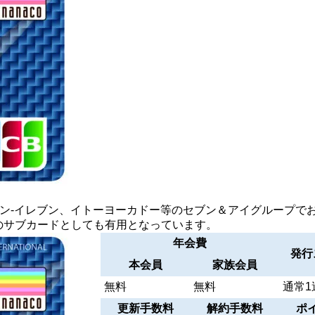
ブン-イレブン、イトーヨーカドー等のセブン＆アイグループで
用のサブカードとしても有用となっています。
年会費
発行
本会員
家族会員
無料
無料
通常1
更新手数料
解約手数料
ポ