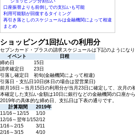
ショッピング分割払い
口座振替よりも前倒しでの支払いも可能
利用可能額が回復するタイミング
再引き落としのスケジュールは金融機関によって相違
まとめ
ショッピング1回払いの利用分
セブンカード・プラスの請求スケジュールは下記のようになり
イベント
日程
締め日
15日
請求確定日
23日
引落し確定日
初旬(金融機関によって相違)
引落日・支払日
10日(休日の場合は翌営業日)
前月16日～当月15日の利用分が当月23日に確定して、次
本確定した支払い金額は10日に銀行などの金融機関の口座か
2019年の具体的な締め日、支払日は下表の通りです。
計算期間
2019年
11/16～12/15
1/10
12/16～翌年1/15
2/12
1/16～2/15
3/11
2/16～3/15
4/10