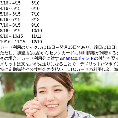
3/16～4/15
5/10
4/16～5/15
6/10
5/16～6/15
7/10
6/16～7/15
8/13
7/16～8/15
9/10
8/16～9/15
10/10
9/16～10/15
11/11
10/16～11/15
12/10
カード利用のサイクルは16日～翌月15日であり、締日は10
ただし、加盟店(お店)からセブンカードに利用情報が到着す
その場合、カード利用分に対する
nanacoポイント
の付与も翌
メリットは支払いが先送りになることで、デメリットはVポイ
特に定期購読や公共料金の支払い、ETCカードの利用代金、