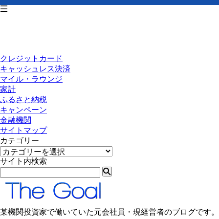
クレジットカード
キャッシュレス決済
マイル・ラウンジ
家計
ふるさと納税
キャンペーン
金融機関
サイトマップ
カテゴリー
カ
テ
サイト内検索
ゴ
リ
ー
某機関投資家で働いていた元会社員・現経営者のブログです