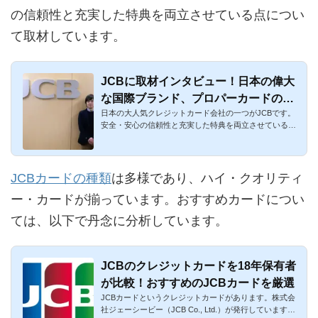
の信頼性と充実した特典を両立させている点につい
て取材しています。
JCBに取材インタビュー！日本の偉大
な国際ブランド、プロパーカードの魅
日本の大人気クレジットカード会社の一つがJCBです。
力を聞き倒しました！
安全・安心の信頼性と充実した特典を両立させている点
が特徴です。年会費...
JCBカードの種類
は多様であり、ハイ・クオリティ
ー・カードが揃っています。おすすめカードについ
ては、以下で丹念に分析しています。
JCBのクレジットカードを18年保有者
が比較！おすすめのJCBカードを厳選
JCBカードというクレジットカードがあります。株式会
社ジェーシービー（JCB Co., Ltd.）が発行しています。