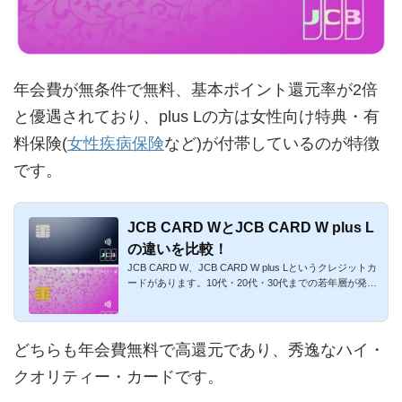
年会費が無条件で無料、基本ポイント還元率が2倍
と優遇されており、plus Lの方は女性向け特典・有
料保険(
女性疾病保険
など)が付帯しているのが特徴
です。
JCB CARD WとJCB CARD W plus L
の違いを比較！
JCB CARD W、JCB CARD W plus Lというクレジットカ
ードがあります。10代・20代・30代までの若年層が発行
できるJCB ORIGINAL S...
どちらも年会費無料で高還元であり、秀逸なハイ・
クオリティー・カードです。