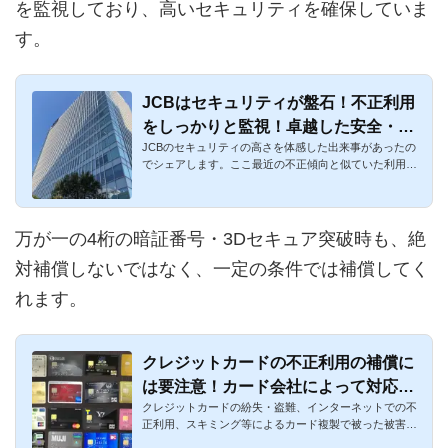
を監視しており、高いセキュリティを確保していま
す。
JCBはセキュリティが盤石！不正利用
をしっかりと監視！卓越した安全・安
JCBのセキュリティの高さを体感した出来事があったの
心を体験した口コミ
でシェアします。ここ最近の不正傾向と似ていた利用に
対して、不正利用と...
万が一の4桁の暗証番号・3Dセキュア突破時も、絶
対補償しないではなく、一定の条件では補償してく
れます。
クレジットカードの不正利用の補償に
は要注意！カード会社によって対応に
クレジットカードの紛失・盗難、インターネットでの不
バラつきがある
正利用、スキミング等によるカード複製で被った被害
は、原則として補償...