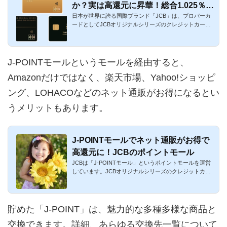
か？実は高還元に昇華！総合1.025％還
日本が世界に誇る国際ブランド「JCB」は、プロパーカ
元になった口コミ
ードとしてJCBオリジナルシリーズのクレジットカード
を発行しています。...
J-POINTモールというモールを経由すると、
Amazonだけではなく、楽天市場、Yahoo!ショッピ
ング、LOHACOなどのネット通販がお得になるとい
うメリットもあります。
J-POINTモールでネット通販がお得で
高還元に！JCBのポイントモール
JCBは「J-POINTモール」というポイントモールを運営
しています。JCBオリジナルシリーズのクレジットカー
ドの他、「J-POINTプ...
貯めた「J-POINT」は、魅力的な多種多様な商品と
交換できます。詳細、あらゆる交換先一覧について