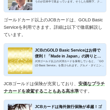
うのが日本中で高まっています。そうした情勢下、クレ
ジットカードはも...
ゴールドカード以上のJCBカードは、GOLD Basic
Serviceを利用できます。詳細は以下で徹底解説し
ています。
JCBのGOLD Basic Serviceはお得で
便利！「Made in Japan」の誇りと信
JCBゴールド以上のJCBカードを保有していると、「GO
頼
LD Basic Service」を受けられます。グルメ・ダイニン
グ、トラベル、健康...
JCBゴールドは保険が充実しており、
安価なプラチ
ナカードを凌駕することもある高水準
です。
JCBカードは海外旅行保険が卓越！ゴ