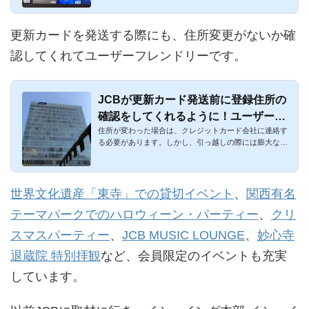
更新カードを発送する際にも、住所変更がないか確
認してくれてユーザーフレンドリーです。
JCBが更新カード発送前に登録住所の
確認をしてくれるように！ユーザーフ
住所が変わった場合は、クレジットカード会社に連絡す
レンドリーな措置
る必要があります。しかし、引っ越しの際には膨大な作
業が発生して手間...
世界文化遺産「東寺」での貸切イベント
、
関西有名
テーマパークでのハロウィーン・パーティー
、
クリ
スマスパーティー
、
JCB MUSIC LOUNGE
、
妙心寺
退蔵院 特別拝観
など、会員限定のイベントも充実
しています。