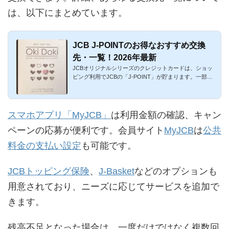
は、以下にまとめています。
JCB J-POINTのお得なおすすめ交換
先・一覧！2026年最新
JCBオリジナルシリーズのクレジットカードは、ショッ
ピング利用でJCBの「J-POINT」が貯まります。一部のJ
CB提携カードでも、...
スマホアプリ「MyJCB」
は利用金額の確認、キャン
ペーンの応募が便利です。会員サイト
MyJCB
は
公共
料金の支払い設定
も可能です。
JCBトッピング保険
、
J-Basket
などのオプションも
用意されており、ニーズに応じてサービスを追加で
きます。
残高不足となった場合は、一度だけではなく複数回