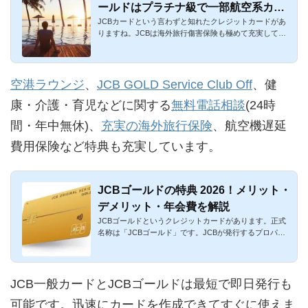
ールドはプラチナ級で一部航空系カー
JCBカードという言わずと知れたクレジットカードがあ
ドは自動付帯
りますね。JCBは海外旅行傷害保険も極めて充実してい
るのが特徴です。JCB...
空港ラウンジ
、
JCB GOLD Service Club Off
、健
康・介護・育児などに関する
無料電話相談
(24時
間・年中無休)、
充実の海外旅行保険
、航空機遅延
費用保険など特典も充実しています。
JCBゴールドの特典 2026！メリット・
デメリット・年会費を解説
JCBゴールドというクレジットカードがあります。正式
名称は「JCBゴールド」です。JCBが発行するプロパー
ゴールドカードであり...
JCB一般カードとJCBゴールドは最短で即日発行も
可能です。迅速にカードを作成できてすぐに使えま