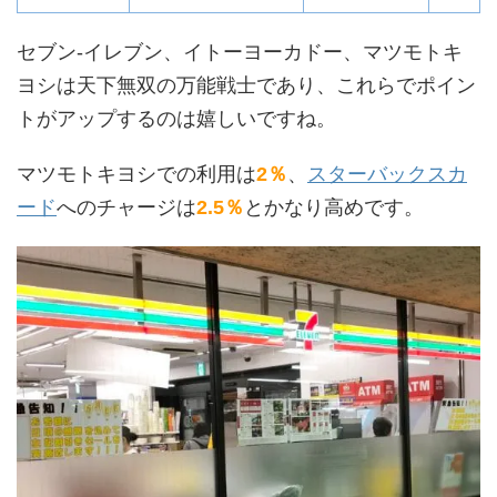
セブン-イレブン、イトーヨーカドー、マツモトキ
ヨシは天下無双の万能戦士であり、これらでポイン
トがアップするのは嬉しいですね。
マツモトキヨシでの利用は
2％
、
スターバックスカ
ード
へのチャージは
2.5％
とかなり高めです。