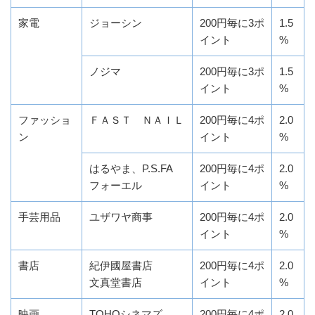
家電
ジョーシン
200円毎に3ポ
1.5
イント
%
ノジマ
200円毎に3ポ
1.5
イント
%
ファッショ
ＦＡＳＴ ＮＡＩＬ
200円毎に4ポ
2.0
ン
イント
%
はるやま、P.S.FA
200円毎に4ポ
2.0
フォーエル
イント
%
手芸用品
ユザワヤ商事
200円毎に4ポ
2.0
イント
%
書店
紀伊國屋書店
200円毎に4ポ
2.0
文真堂書店
イント
%
映画
TOHOシネマズ
200円毎に4ポ
2.0