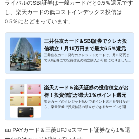
ライバルのSBI証券は一般カードだと0.5％還元です
し、楽天カードの低コストインデックス投信は
0.5％にとどまっています。
三井住友カード＆SBI証券でクレカ投
信積立！月10万円まで最大6.5％還元
三井住友カード発行のクレジットカードで、月10万円ま
でSBI証券にて投資信託の積立購入が可能になりました。
月100円～100,000...
楽天カード＆楽天証券の投信積立がお
得！投資信託が最大1％ポイント還元
楽天カードのクレジット払いでポイント還元を受けなが
ら、楽天証券で投資信託の積立ができるサービスが開始
しました。低コス...
au PAYカード＆三菱UFJ eスマート証券なら1％還