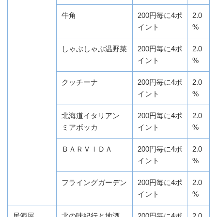
牛角
200円毎に4ポ
2.0
イント
%
しゃぶしゃぶ温野菜
200円毎に4ポ
2.0
イント
%
クッチーナ
200円毎に4ポ
2.0
イント
%
北海道イタリアン
200円毎に4ポ
2.0
ミアボッカ
イント
%
ＢＡＲＶＩＤＡ
200円毎に4ポ
2.0
イント
%
フライングガーデン
200円毎に4ポ
2.0
イント
%
居酒屋
北の味紀行と地酒
200円毎に4ポ
2.0