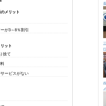
共通のメリット
引
ーが3～8％割引
デメリット
切り捨て
有料
帯サービスがない
A