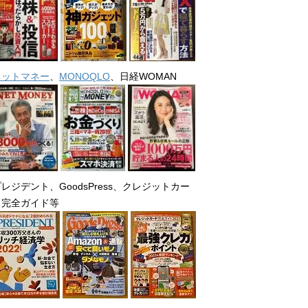
ネットマネー
、
MONOQLO
、日経WOMAN
レジデント、GoodsPress、クレジットカー
ド完全ガイド等