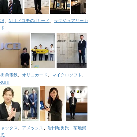
CB
、
NTTドコモのdカード
、
ラグジュアリーカ
ード
小田急電鉄
、
オリコカード
、
マイクロソフト
、
RUHI
ジャックス
、
アメックス
、
岩田昭男氏
、
菊地崇
仁氏