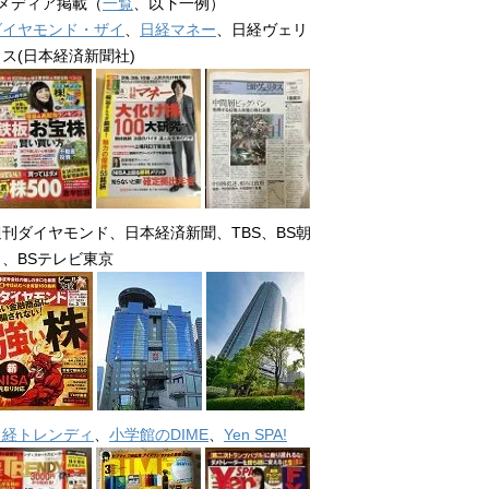
■メディア掲載（
一覧
、以下一例）
ダイヤモンド・ザイ
、
日経マネー
、日経ヴェリ
タス(日本経済新聞社)
週刊ダイヤモンド、日本経済新聞、TBS、BS朝
日、BSテレビ東京
日経トレンディ
、
小学館のDIME
、
Yen SPA!