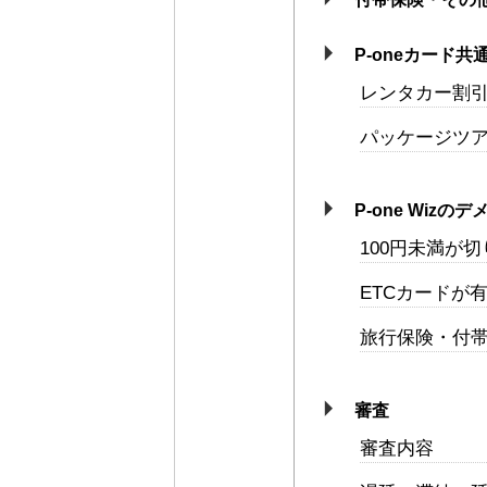
P-oneカード
レンタカー割
パッケージツア
P-one Wizの
100円未満が
ETCカードが
旅行保険・付
審査
審査内容