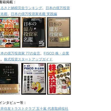
■書籍掲載：
ふるさと納税完全ランキング
、
日本の億万投資
家名鑑
、
日本の億万投資家名鑑 実践編
日本の億万投資家 77の金言
、
FISCO 株・企業
報
、
株式投資スタートアップガイド
■インタビュー等：
三井住友トラストクラブ 五十嵐 代表取締役社