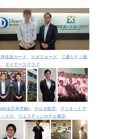
長
三井住友カード
、
エポスカード
、
三菱ＵＦＪ銀
行
、
ダイナースクラブ
NA(全日本空輸)
、
デルタ航空
、
マリオットア
メックス
、
ウェスティンホテル東京