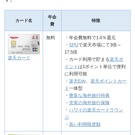
年会
カード名
特徴
費
無料
・年会費無料で1.0％還元
・
SPU
で楽天市場にて3倍～
17.5倍
楽天カード
・カード利用で貯まる
楽天ポ
イント
は1ポイント単位で便利
に利用可能
・
楽天Edy
、
楽天ポイントカー
ド
一体型
・
豊富な海外旅行特典
・
充実の海外旅行保険
・
ハワイの楽天カードラウン
ジ
・
高い利用限度額