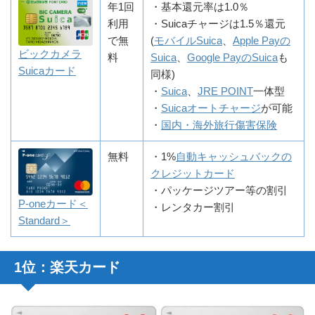
年1回
・基本還元率は1.0％
利用
・Suicaチャージは1.5％還元
で無
(
モバイルSuica
、
Apple Payの
ビックカメラ
料
Suica
、
Google PayのSuica
も
Suicaカード
同様)
・
Suica
、
JRE POINT
一体型
・
Suicaオートチャージ
が可能
・
国内・海外旅行傷害保険
無料
・1%
自動キャッシュバックの
クレジットカード
・パッケージツアー等の割引
P-oneカード＜
・レンタカー割引
Standard＞
1位：楽天カード