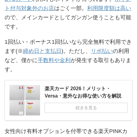
ト付与対象外のお店
はごく一部。
利用限度額は高い
ので、メインカードとしてガンガン使うことも可能
です。
1回払い・ボーナス1回払いなら完全無料で利用でき
ます(※
締め日と支払日
)。ただし、
リボ払い
の利用
など、僅かに
手数料や金利
が発生する取引もありま
す。
楽天カード 2026！メリット・
Versa・意外なお得な使い方を解説
続きを見る
女性向け有料オプションを付帯できる楽天PINKカ