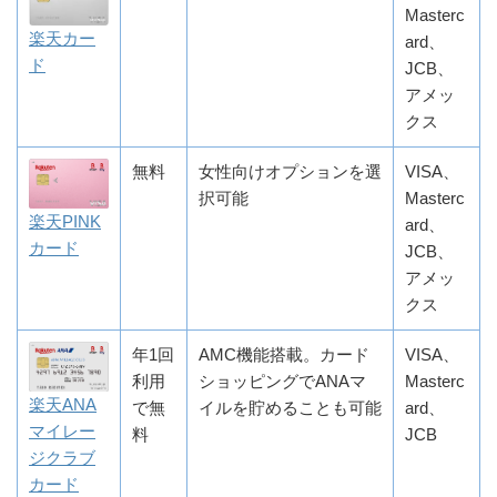
Masterc
楽天カー
ard、
ド
JCB、
アメッ
クス
無料
女性向けオプションを選
VISA、
択可能
Masterc
楽天PINK
ard、
カード
JCB、
アメッ
クス
年1回
AMC機能搭載。カード
VISA、
利用
ショッピングでANAマ
Masterc
楽天ANA
で無
イルを貯めることも可能
ard、
マイレー
料
JCB
ジクラブ
カード