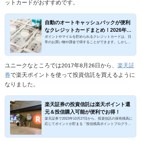
ットカードがおすすめです。
自動のオートキャッシュバックが便利
なクレジットカードまとめ！2026年最
ポイントやマイルを貯められるクレジットカードは、日
新
常のお買い物や課金で得することができます。しかし、
ポイント等を貯め...
ユニークなところでは2017年8月26日から、
楽天証
券
で楽天ポイントを使って投資信託を買えるように
なりました。
楽天証券の投資信託は楽天ポイント還
元＆投信購入可能が便利でお得！
楽天証券で2023年10月27日から、投資信託の保有残高に
応じてポイントが貯まる「投信残高ポイントプログラ
ム」が開始しました...