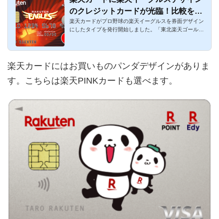
のクレジットカードが光臨！比較を徹
楽天カードがプロ野球の楽天イーグルスを券面デザイン
底解説
にしたタイプを発行開始しました。「東北楽天ゴールデ
ンイーグルス」の...
楽天カードにはお買いものパンダデザインがありま
す。こちらは楽天PINKカードも選べます。