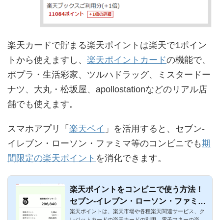
楽天カードで貯まる楽天ポイントは楽天で1ポイン
トから使えますし、
楽天ポイントカード
の機能で、
ポプラ・生活彩家、ツルハドラッグ、ミスタードー
ナツ、大丸・松坂屋、apollostationなどのリアル店
舗でも使えます。
スマホアプリ「
楽天ペイ
」を活用すると、セブン-
イレブン・ローソン・ファミマ等のコンビニでも
期
間限定の楽天ポイント
を消化できます。
楽天ポイントをコンビニで使う方法！
セブン-イレブン・ローソン・ファミマ
楽天ポイントは、楽天市場や各種楽天関連サービス、ク
等で利用可能
レジットカードの楽天カードの利用、電子マネーの楽天E