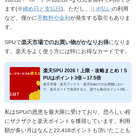
ます(※
締め日と支払日
)。ただし、
リボ払い
の利用
など、僅かに
手数料や金利
が発生する取引もありま
す。
SPUで
楽天市場でのお買い物がかなりお得
になりま
す。楽天をよく使う方には特にお得なカードです。
楽天SPU 2026！上限・攻略まとめ！S
PUはポイント3倍～17.5倍
楽天市場・楽天ブックス・楽天Koboでのお買物におい
て、楽天カードで決済すると、誰でも毎日ポイント3倍～
17.5倍になる制度が...
私はSPUの恩恵を最大限に受けており、恐ろしい程
にザクザクと楽天ポイントを獲得しています。利用
額が多い月はなんと22,418ポイントも頂いたことも