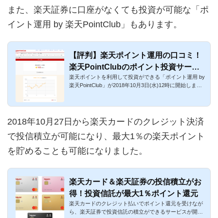
また、楽天証券に口座がなくても投資が可能な「ポ
イント運用 by 楽天PointClub」もあります。
【評判】楽天ポイント運用の口コミ！
楽天PointClubのポイント投資サービ
楽天ポイントを利用して投資ができる「ポイント運用 by
ス
楽天PointClub」が2018年10月3日(水)12時に開始しまし
た。サービス利...
2018年10月27日から楽天カードのクレジット決済
で投信積立が可能になり、最大1％の楽天ポイント
を貯めることも可能になりました。
楽天カード＆楽天証券の投信積立がお
得！投資信託が最大1％ポイント還元
楽天カードのクレジット払いでポイント還元を受けなが
ら、楽天証券で投資信託の積立ができるサービスが開始