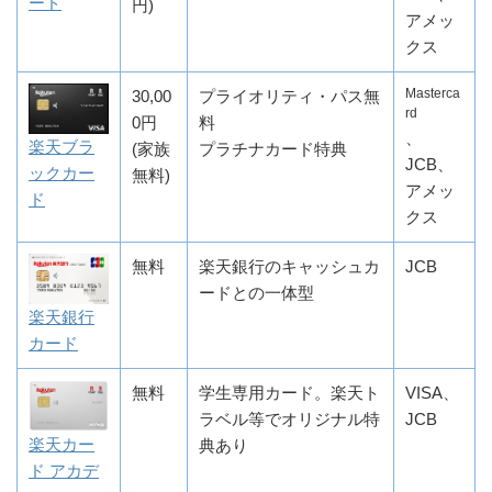
ード
円)
アメッ
クス
Masterca
30,00
プライオリティ・パス無
rd
0円
料
、
楽天ブラ
(家族
プラチナカード特典
JCB、
ックカー
無料)
アメッ
ド
クス
無料
楽天銀行のキャッシュカ
JCB
ードとの一体型
楽天銀行
カード
無料
学生専用カード。楽天ト
VISA、
ラベル等でオリジナル特
JCB
楽天カー
典あり
ド アカデ