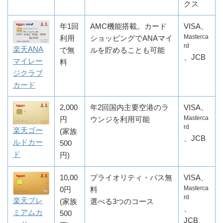
クス
年1回
AMC機能搭載。カード
VISA、
Masterca
利用
ショッピングでANAマイ
rd
楽天ANA
で無
ルを貯めることも可能
、JCB
マイレー
料
ジクラブ
カード
2,000
年2回国内主要空港のラ
VISA、
Masterca
円
ウンジを利用可能
rd
楽天ゴー
(家族
、JCB
ルドカー
500
ド
円)
10,00
プライオリティ・パス無
VISA、
Masterca
0円
料
rd
楽天プレ
(家族
選べる3つのコース
、
ミアムカ
500
JCB、