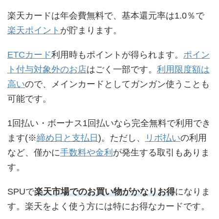
楽天カードは年会費無料で、基本還元率は1.0％で
楽天ポイント
が貯まります。
ETCカード
利用時もポイントが得られます。
ポイン
ト付与対象外のお店
はごく一部です。
利用限度額は
高い
ので、メインカードとしてガンガン使うことも
可能です。
1回払い・ボーナス1回払いなら完全無料で利用でき
ます(※
締め日と支払日
)。ただし、
リボ払い
の利用
など、僅かに
手数料や金利
が発生する取引もありま
す。
SPUで
楽天市場でのお買い物がかなりお得
になりま
す。楽天をよく使う方には特にお得なカードです。