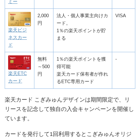
ミー
2,000
法人・個人事業主向けカ
VISA
円
ード。
楽天ビジ
1％の楽天ポイントが貯
ネスカー
まる
ド
無料
1％の楽天ポイントを獲
-
～500
得可能
楽天ETC
円
楽天カード保有者が作れ
カード
るETC専用カード
楽天カード こぎみゅんデザインは期間限定で、リ
リースを記念して独自の入会キャンペーンを開催し
ています。
カードを発行して1回利用するとこぎみゅんオリジ