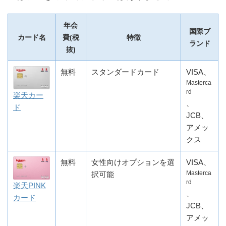
年会
国際ブ
カード名
費(税
特徴
ランド
抜)
無料
スタンダードカード
VISA、
Masterca
rd
楽天カー
、
ド
JCB、
アメッ
クス
無料
女性向けオプションを選
VISA、
Masterca
択可能
rd
楽天PINK
、
カード
JCB、
アメッ