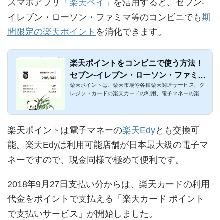
スマホアプリ「
楽天ペイ
」を活用すると、セブン-
イレブン・ローソン・ファミマ等のコンビニでも
期
間限定の楽天ポイント
を消化できます。
楽天ポイントをコンビニで使う方法！
セブン-イレブン・ローソン・ファミマ
楽天ポイントは、楽天市場や各種楽天関連サービス、ク
等で利用可能
レジットカードの楽天カードの利用、電子マネーの楽天E
dy、共通ポイント...
楽天ポイントは電子マネーの
楽天Edy
とも交換可
能。楽天Edyは利用可能店舗が日本最大級の電子マ
ネーですので、現金同様で極めて便利です。
2018年9月27日支払い分からは、楽天カードの利用
代金をポイントで支払える「楽天カード ポイント
で支払いサービス」が開始しました。