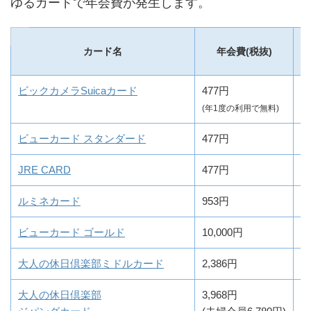
ゆるカードで年会費が発生します。
カード名
年会費(税抜)
ビックカメラSuicaカード
477円
1
(年1度の利用で無料)
ビューカード スタンダード
477円
0
JRE CARD
477円
0
ルミネカード
953円
0
ビューカード ゴールド
10,000円
0
大人の休日倶楽部ミドルカード
2,386円
0
大人の休日倶楽部
3,968円
0