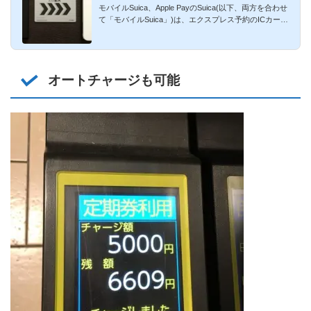
モバイルSuica、Apple PayのSuica(以下、両方を合わせ
通過が不可
て「モバイルSuica」)は、エクスプレス予約のICカード
代わりとなります...
オートチャージも可能