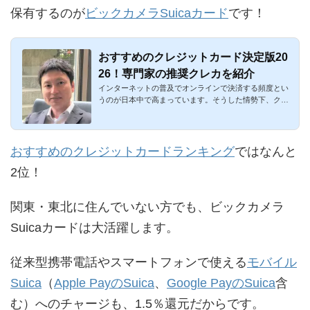
保有するのが
ビックカメラSuicaカード
です！
おすすめのクレジットカード決定版20
26！専門家の推奨クレカを紹介
インターネットの普及でオンラインで決済する頻度とい
うのが日本中で高まっています。そうした情勢下、クレ
ジットカードはも...
おすすめのクレジットカードランキング
ではなんと
2位！
関東・東北に住んでいない方でも、ビックカメラ
Suicaカードは大活躍します。
従来型携帯電話やスマートフォンで使える
モバイル
Suica
（
Apple PayのSuica
、
Google PayのSuica
含
む）へのチャージも、1.5％還元だからです。