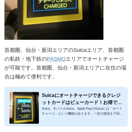
首都圏、仙台・新潟エリアのSuicaエリア、首都圏
の私鉄・地下鉄の
PASMO
エリアでオートチャージ
が可能です。首都圏、仙台・新潟エリアに在住の場
合は極めて便利です。
Suicaにオートチャージできるクレジ
ットカードはビューカード！お得で便
Suica、モバイルSuica、Apple PayのSuicaには「オート
利
チャージ」という機能があります。一定の残高を下回る
と、改札を通過す...