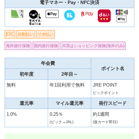
電子マネー・Pay・NFC決済
ETC
分割払い
リボ払い
海外旅行保険
国内旅行保険
JCBはショッピング保険(海外のみ)
年会費
ポイント名
初年度
2年目～
無料
年1回利用で無料
JRE POINT
ビックポイント
還元率
マイル還元率
発行スピード
1.0%
0.25％
約1週間
(ビック→JAL)
(仮カード即日)