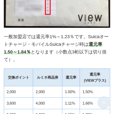
一般加盟店では還元率1%～1.23％です。Suicaオー
トチャージ・モバイルSuicaチャージ時は
還元率
1.50～1.84％
となります（小数点3桁以下は切り捨
て）。
還元率
交換ポイント
ルミネ商品券
還元率
(VIEWプラス)
2,000
2,000
1.00%
1.50%
3,600
4,000
1.11%
1.66%