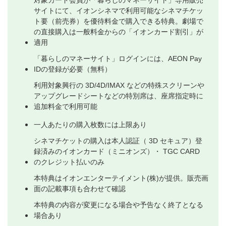
対象カード会員が「暮らしのマネーサイト」専用販売
サイトにて、イオンシネマで利用可能なシネマチケッ
ト要（前売券）を優待料金で購入できる特典。劇場で
の直接購入は一般料金からの「イオンカード割引」が
適用
「暮らしのマネーサイト」ログインには、AEON Pay
IDの登録が必要（無料）
利用対象興行の 3D/4D/IMAX などの特殊スクリーンや
アップグレードシートなどの特別席は、座席指定時に
追加料金で利用可能
一人あたりの購入枚数には上限あり
シネマチケットの購入は本人認証（ 3D セキュア）登
録済みのイオンカード（ミニオンズ）・ TGC CARD
のクレジット払いのみ
本特典はイオンエンターテイメント(株)が提供。販売画
面の記載事項も合わせて確認
本特典の内容が変更になる場合や予告なく終了となる
場合あり