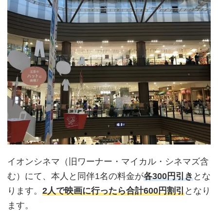
イオンシネマ（旧ワーナー・マイカル・シネマズ含
む）にて、本人と同伴1名の料金が
各300円引き
とな
ります。
2人で映画に行ったら合計600円割引
となり
ます。