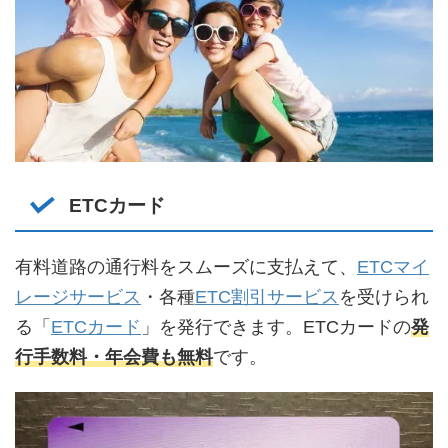
ETCカード
有料道路の通行料をスムーズに支払えて、
ETCマイ
レージサービス
・各種
ETC割引サービス
を受けられ
る「
ETCカード
」を発行できます。ETCカードの
発
行手数料・年会費も無料
です。