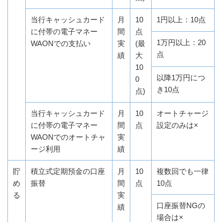
当行キャッシュカード
月
10
1円以上：10点
に付帯の電子マネー
間
点
1万円以上：20
WAONでの支払い
実
(最
点
績
大
10
以降1万円につ
0
き10点
点)
当行キャッシュカード
月
10
オートチャージ
に付帯の電子マネー
間
点
設定のみは×
WAONでのオートチャ
実
ージ利用
績
貯
積立式定期預金の口座
月
10
複数回でも一律
め
振替
間
点
10点
る
実
口座振替NGの
績
場合は×