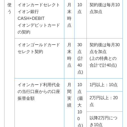
使
イオンカードセレクト
月
10
契約後は毎月10
う
イオン銀行
末
点
点加点
CASH+DEBIT
時
イオンデビットカード
点
の契約
イオンゴールドカード
月
30
契約後は毎月30
セレクト契約
末
点
点を加点
時
(計
(上の特典との
点
40
合計で計40点)
点)
イオンカード利用代金
月
10
1円以上：10点
の当行口座からの口座
間
点
2万円以上：20
振替金額
実
(最
点
績
大
10
以降2万円につ
0
き10点
点)