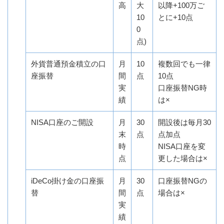
高
大
以降+100万ご
10
とに+10点
0
点)
外貨普通預金積立の口
月
10
複数回でも一律
座振替
間
点
10点
実
口座振替NG時
績
は×
NISA口座のご開設
月
30
開設後は毎月30
末
点
点加点
時
NISA口座を変
点
更した場合は×
iDeCo掛け金の口座振
月
30
口座振替NGの
替
間
点
場合は×
実
績