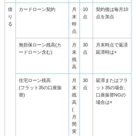
借
カードローン契約
月
10
契約後は毎月10
り
末
点
点を加点
る
時
点
無担保ローン残高(カ
月
30
月末時点で返済
ードローン含む)
末
点
延滞時は×
残
高
住宅ローン残高
月
30
延滞またはフラ
(フラット35の口座振
末
点
ット35の場合、
替)
残
口座振替NGの
高
場合は×
(
月
間
実