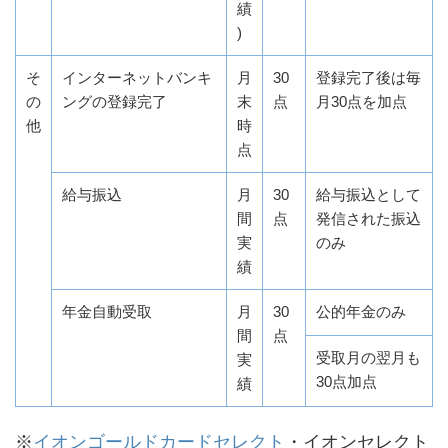
績
)
そ
インターネットバンキ
月
30
登録完了後は毎
の
ングの登録完了
末
点
月30点を加点
他
時
点
給与振込
月
30
給与振込として
間
点
発信された振込
実
のみ
績
年金自動受取
月
30
公的年金のみ
間
点
受取月の翌月も
実
30点加点
績
※
イオンゴールドカードセレクト
・イオンセレクト