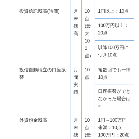
投資信託残高(時価)
月
10
1円以上：10点
末
点
100万円以上：
残
(最
20点
高
大
10
以降100万円に
0
つき10点
点)
投信自動積立の口座振
月
10
複数回でも一律
替
間
点
10点
実
口座振替ができ
績
なかった場合は
×
外貨預金残高
月
10
1円～100万円
末
点
未満：10点
残
(最
100万円：20点