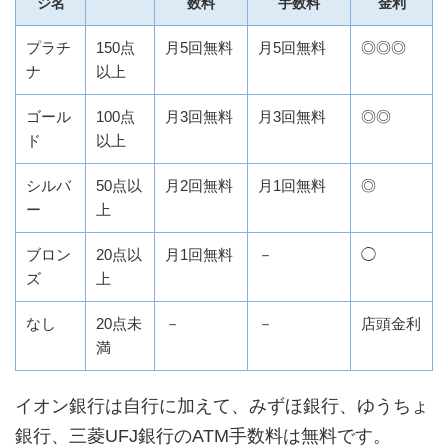
ジ名
数料
手数料
金利
プラチ
150点
月5回無料
月5回無料
◎◎◎
ナ
以上
ゴール
100点
月3回無料
月3回無料
◎◎
ド
以上
シルバ
50点以
月2回無料
月1回無料
◎
ー
上
ブロン
20点以
月1回無料
－
◯
ズ
上
なし
20点未
－
－
店頭金利
満
イオン銀行は自行に加えて、みずほ銀行、ゆうちょ
銀行、三菱UFJ銀行のATM手数料は無料です。