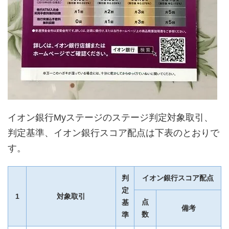
イオン銀行Myステージのステージ判定対象取引、
判定基準、イオン銀行スコア配点は下表のとおりで
す。
判
イオン銀行スコア配点
定
1
対象取引
点
基
備考
数
準