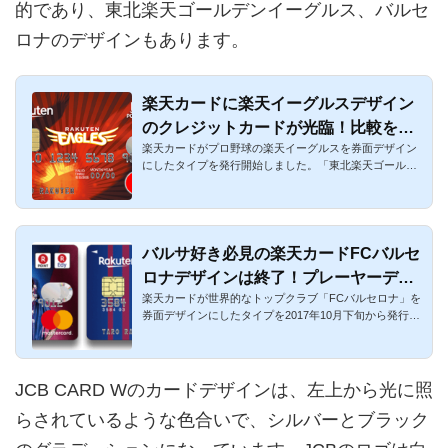
的であり、東北楽天ゴールデンイーグルス、バルセ
ロナのデザインもあります。
楽天カードに楽天イーグルスデザイン
のクレジットカードが光臨！比較を徹
楽天カードがプロ野球の楽天イーグルスを券面デザイン
底解説
にしたタイプを発行開始しました。「東北楽天ゴールデ
ンイーグルス」の...
バルサ好き必見の楽天カードFCバルセ
ロナデザインは終了！プレーヤーデザ
楽天カードが世界的なトップクラブ「FCバルセロナ」を
インとエンブレムデザインの2種類
券面デザインにしたタイプを2017年10月下旬から発行開
始しましたが、202...
JCB CARD Wのカードデザインは、左上から光に照
らされているような色合いで、シルバーとブラック