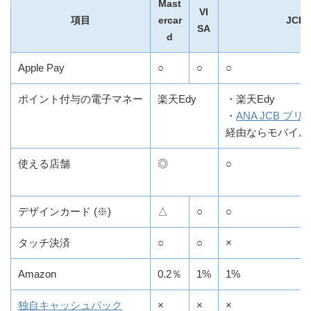
Mast
VI
項目
ercar
JCB
SA
d
Apple Pay
○
○
○
ポイント付与の電子マネー
楽天Edy
・楽天Edy
・
ANA JCB プ
経由ならモバイルSu
使える店舗
◎
○
デザインカード (※)
△
○
○
タッチ決済
○
○
×
Amazon
0.2％
1%
1%
独自キャッシュバック
×
×
×