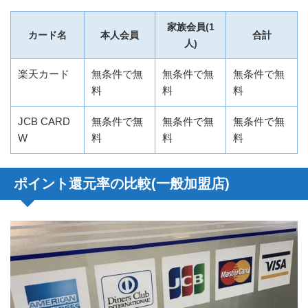
家族会員(1
カード名
本人会員
合計
人)
楽天カード
無条件で無
無条件で無
無条件で無
料
料
料
JCB CARD
無条件で無
無条件で無
無条件で無
W
料
料
料
ポイント還元率の比較(一般加盟店)