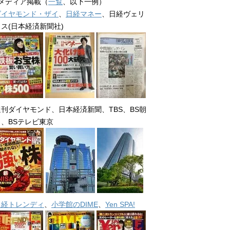
■メディア掲載（
一覧
、以下一例）
ダイヤモンド・ザイ
、
日経マネー
、日経ヴェリ
タス(日本経済新聞社)
週刊ダイヤモンド、日本経済新聞、TBS、BS朝
日、BSテレビ東京
日経トレンディ
、
小学館のDIME
、
Yen SPA!