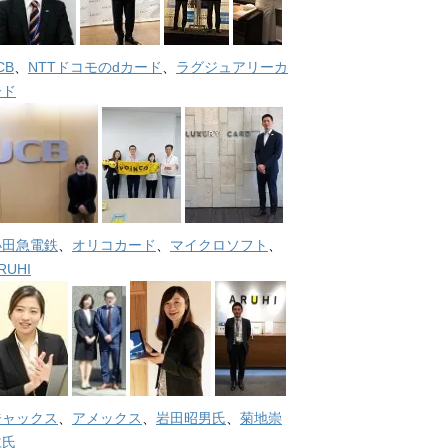
CB
、
NTTドコモのdカード
、
ラグジュアリーカ
ード
小田急電鉄
、
オリコカード
、
マイクロソフト
、
RUHI
ジャックス
、
アメックス
、
岩田昭男氏
、
菊地崇
仁氏