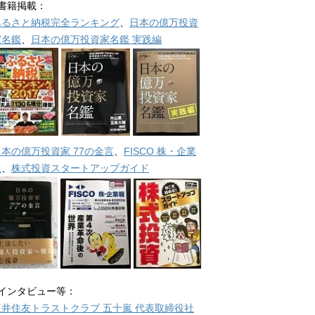
■書籍掲載：
ふるさと納税完全ランキング
、
日本の億万投資
家名鑑
、
日本の億万投資家名鑑 実践編
日本の億万投資家 77の金言
、
FISCO 株・企業
報
、
株式投資スタートアップガイド
■インタビュー等：
三井住友トラストクラブ 五十嵐 代表取締役社