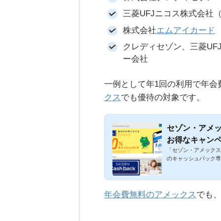
三菱UFJニコス株式会社
株式会社
エムアイカード
クレディセゾン、三菱UF
ー会社
一例として年1回の利用で年会費
クス
でも優待の対象です。
セゾン・アメ
お得なキャン
「セゾン・アメックス
ードを解説
のキャッシュバック専
年会費無料のアメックス
でも