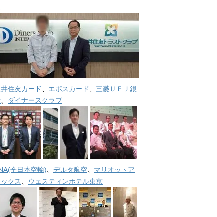
長
三井住友カード
、
エポスカード
、
三菱ＵＦＪ銀
行
、
ダイナースクラブ
NA(全日本空輸)
、
デルタ航空
、
マリオットア
メックス
、
ウェスティンホテル東京