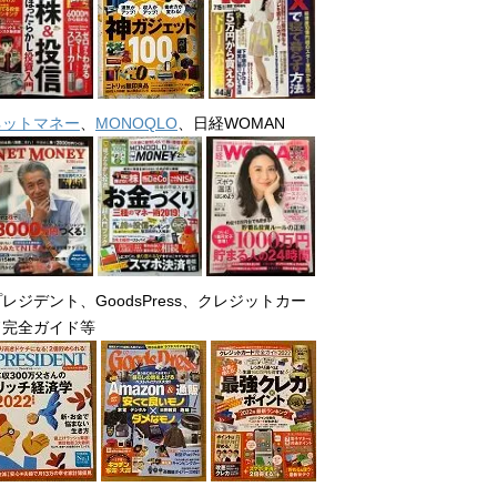
ネットマネー
、
MONOQLO
、日経WOMAN
レジデント、GoodsPress、クレジットカー
ド完全ガイド等