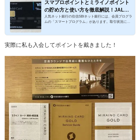
スマプロポイントとミライノポイント
の貯め方と使い方を徹底解説！JALマ
人気ネット銀行の住信SBIネット銀行には、会員プログラ
イルに交換も可能で住信SBIネット銀
ムの「スマートプログラム」があります。取引状況に応
行がお得に！
じて優遇された特...
実際に私も入会してポイントを戴きました！