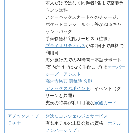
本人だけではなく同伴者1名まで空港ラ
ウンジ無料
スターバックスカードへのチャージ、
ポケットコンシェルジュ等が20％キャ
ッシュバック
手荷物無料宅配サービス（往復）
プライオリティパス
が年2回まで無料で
利用可
海外旅行先での24時間日本語サポート
(案内だけではなく手配まで) ※
オーバー
シーズ・アシスト
高台寺塔頭 圓徳院 客殿
アメックスのポイント
、イベント（グ
リーンと共通）
充実の特典が利用可能な
家族カード
アメックス・プ
秀逸なコンシェルジュサービス
ラチナ
有名ホテルの上級会員の資格「
ホテル
メンバーシップ
」