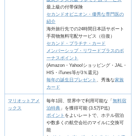
最上級の付帯保険
セカンドオピニオン・優秀な専門医の
紹介
海外旅行先での24時間日本語サポート
手荷物無料宅配サービス（往復）
セカンド・プラチナ・カード
メンバーシップ・リワードプラスのボ
ーナスポイント
(Amazon・Yahoo!ショッピング・JAL・
HIS・iTunes等が3％還元)
毎年の誕生日プレゼント
、秀逸な
家族
カード
マリオットアメ
毎年1回、世界中で利用可能な「
無料宿
ックス
泊特典
」を獲得可能 (3.5万P迄)
ポイント
をよいレートで、ホテル宿泊
や数多くの航空会社のマイルに交換可
能