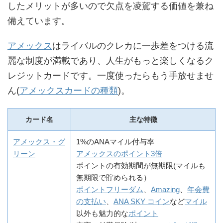
したメリットが多いので欠点を凌駕する価値を兼ね
備えています。
アメックス
はライバルのクレカに一歩差をつける流
麗な制度が満載であり、人生がもっと楽しくなるク
レジットカードです。一度使ったらもう手放せませ
ん(
アメックスカードの種類
)。
カード名
主な特徴
アメックス・グ
1%のANAマイル付与率
リーン
アメックスのポイント3倍
ポイントの有効期間が無期限(マイルも
無期限で貯められる）
ポイントフリーダム
、
Amazing
、
年会費
の支払い
、
ANA SKY コイン
など
マイル
以外も魅力的な
ポイント