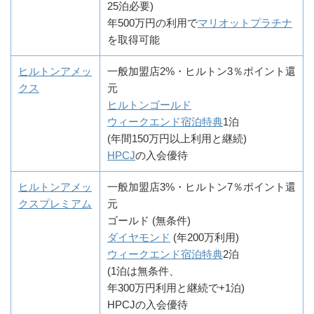
25泊必要)
年500万円の利用で
マリオットプラチナ
を取得可能
ヒルトンアメッ
一般加盟店2%・ヒルトン3％ポイント還
クス
元
ヒルトンゴールド
ウィークエンド宿泊特典
1泊
(年間150万円以上利用と継続)
HPCJ
の入会優待
ヒルトンアメッ
一般加盟店3%・ヒルトン7％ポイント還
クスプレミアム
元
ゴールド (無条件)
ダイヤモンド
(年200万利用)
ウィークエンド宿泊特典
2泊
(1泊は無条件、
年300万円利用と継続で+1泊)
HPCJの入会優待