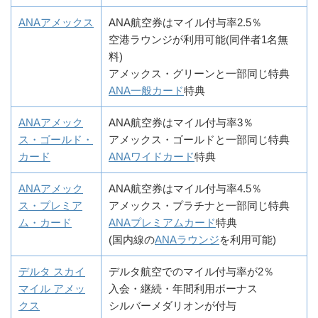
ANAアメックス
ANA航空券はマイル付与率2.5％
空港ラウンジが利用可能(同伴者1名無
料)
アメックス・グリーンと一部同じ特典
ANA一般カード
特典
ANAアメック
ANA航空券はマイル付与率3％
ス・ゴールド・
アメックス・ゴールドと一部同じ特典
カード
ANAワイドカード
特典
ANAアメック
ANA航空券はマイル付与率4.5％
ス・プレミア
アメックス・プラチナと一部同じ特典
ム・カード
ANAプレミアムカード
特典
(国内線の
ANAラウンジ
を利用可能)
デルタ スカイ
デルタ航空でのマイル付与率が2％
マイル アメッ
入会・継続・年間利用ボーナス
クス
シルバーメダリオンが付与