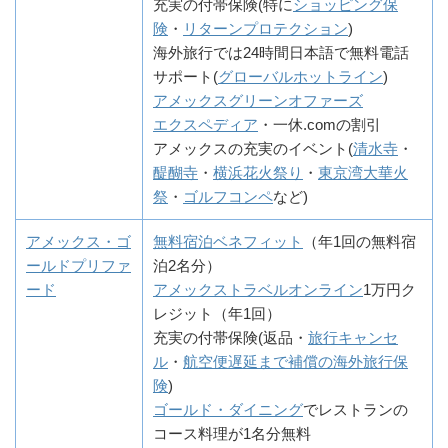
充実の付帯保険(特に
ショッピング保
険
・
リターンプロテクション
)
海外旅行では24時間日本語で無料電話
サポート(
グローバルホットライン
)
アメックスグリーンオファーズ
エクスペディア
・一休.comの割引
アメックスの充実のイベント(
清水寺
・
醍醐寺
・
横浜花火祭り
・
東京湾大華火
祭
・
ゴルフコンペ
など)
アメックス・ゴ
無料宿泊ベネフィット
（年1回の無料宿
ールドプリファ
泊2名分）
ード
アメックストラベルオンライン
1万円ク
レジット（年1回）
充実の付帯保険(返品・
旅行キャンセ
ル
・
航空便遅延まで補償の海外旅行保
険
)
ゴールド・ダイニング
でレストランの
コース料理が1名分無料