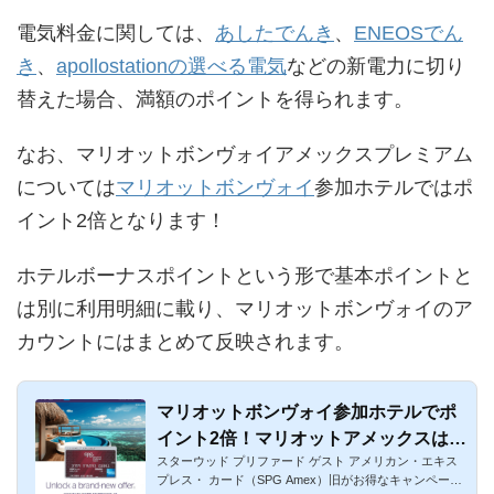
電気料金に関しては、
あしたでんき
、
ENEOSでん
き
、
apollostationの選べる電気
などの新電力に切り
替えた場合、満額のポイントを得られます。
なお、マリオットボンヴォイアメックスプレミアム
については
マリオットボンヴォイ
参加ホテルではポ
イント2倍となります！
ホテルボーナスポイントという形で基本ポイントと
は別に利用明細に載り、マリオットボンヴォイのア
カウントにはまとめて反映されます。
マリオットボンヴォイ参加ホテルでポ
イント2倍！マリオットアメックスは高
スターウッド プリファード ゲスト アメリカン・エキス
還元でお得
プレス・ カード（SPG Amex）旧がお得なキャンペーン