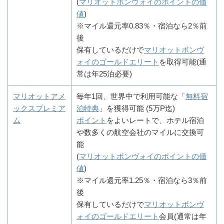
(
マリオットボンヴォイのポイントの価
値
)
※マイル還元率0.83％・宿泊なら2％前
後
保有しているだけで
マリオットボンヴ
ォイのゴールドエリート
を取得可能(通
常は年25泊必要)
マリオットアメ
毎年1回、世界中で利用可能な「
無料宿
ックスプレミア
泊特典
」を獲得可能 (5万P迄)
ム
ポイント
をよいレートで、ホテル宿泊
や数多くの航空会社のマイルに交換可
能
(
マリオットボンヴォイのポイントの価
値
)
※マイル還元率1.25％・宿泊なら3％前
後
保有しているだけで
マリオットボンヴ
ォイのゴールドエリート
会員(通常は年