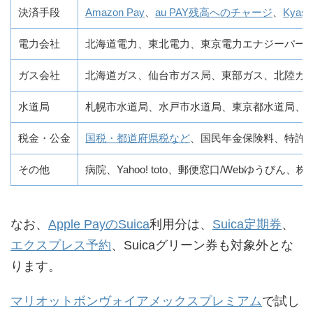
決済手段
Amazon Pay
、
au PAY残高へのチャージ
、
Kyash
電力会社
北海道電力、東北電力、東京電力エナジーパー
ガス会社
北海道ガス、仙台市ガス局、東部ガス、北陸ガ
水道局
札幌市水道局、水戸市水道局、東京都水道局、
税金・公金
国税・都道府県税など
、国民年金保険料、特許申請
その他
病院、Yahoo! toto、郵便窓口/Webゆうびん
なお、
Apple PayのSuica
利用分は、
Suica定期券
、
エクスプレス予約
、Suicaグリーン券も対象外とな
ります。
マリオットボンヴォイアメックスプレミアム
で試し