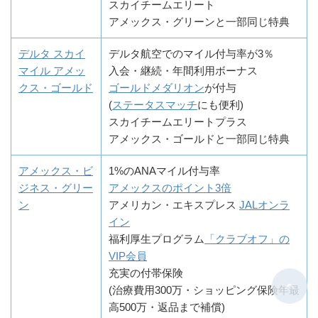
スカイチームエリート
アメックス・グリーンと一部同じ特典
デルタ スカイ
デルタ航空でのマイル付与率が3％
マイル アメッ
入会・継続・年間利用ボーナス
クス・ゴールド
ゴールドメダリオン
が付与
(
ステータスマッチ
にも便利)
スカイチームエリートプラス
アメックス・ゴールドと一部同じ特典
アメックス・ビ
1%のANAマイル付与率
ジネス・グリー
アメックスのポイント3倍
ン
アメリカン・エキスプレス
JALオンラ
イン
福利厚生プログラム
「クラブオフ」の
VIP会員
充実の付帯保険
(治療費用300万・ショッピング保険年最
高500万・返品まで補償)