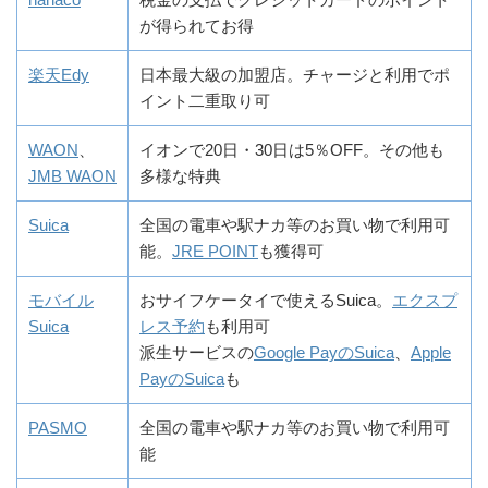
が得られてお得
楽天Edy
日本最大級の加盟店。チャージと利用でポ
イント二重取り可
WAON
、
イオンで20日・30日は5％OFF。その他も
JMB WAON
多様な特典
Suica
全国の電車や駅ナカ等のお買い物で利用可
能。
JRE POINT
も獲得可
モバイル
おサイフケータイで使えるSuica。
エクスプ
Suica
レス予約
も利用可
派生サービスの
Google PayのSuica
、
Apple
PayのSuica
も
PASMO
全国の電車や駅ナカ等のお買い物で利用可
能