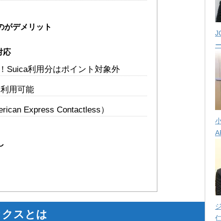
のがデメリット
J
対応
対応！Suica利用分はポイント対象外
Yを利用可能
an Express Contactless）
A
し
ックスとは