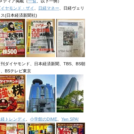
■メディア掲載（
一覧
、以下一例）
ダイヤモンド・ザイ
、
日経マネー
、日経ヴェリ
タス(日本経済新聞社)
週刊ダイヤモンド、日本経済新聞、TBS、BS朝
日、BSテレビ東京
日経トレンディ
、
小学館のDIME
、
Yen SPA!