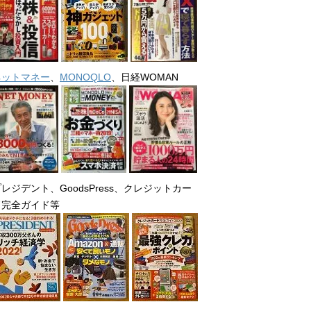
ネットマネー
、
MONOQLO
、日経WOMAN
レジデント、GoodsPress、クレジットカー
ド完全ガイド等