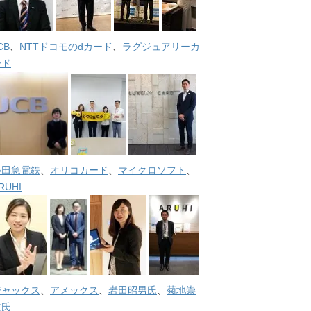
CB
、
NTTドコモのdカード
、
ラグジュアリーカ
ード
小田急電鉄
、
オリコカード
、
マイクロソフト
、
RUHI
ジャックス
、
アメックス
、
岩田昭男氏
、
菊地崇
仁氏