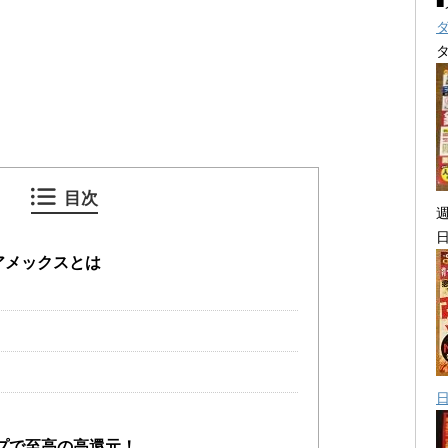
目次
Aアメックスとは
プで至高の高還元！