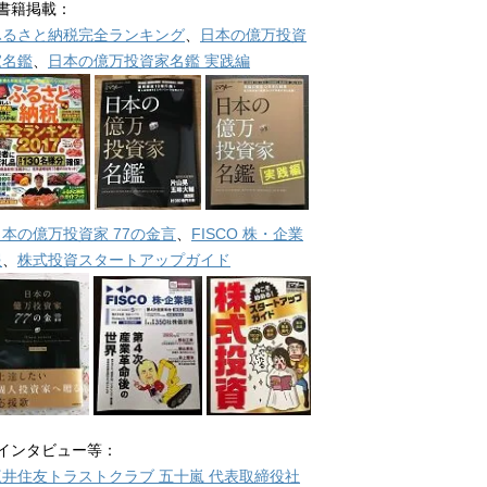
■書籍掲載：
ふるさと納税完全ランキング
、
日本の億万投資
家名鑑
、
日本の億万投資家名鑑 実践編
日本の億万投資家 77の金言
、
FISCO 株・企業
報
、
株式投資スタートアップガイド
■インタビュー等：
三井住友トラストクラブ 五十嵐 代表取締役社