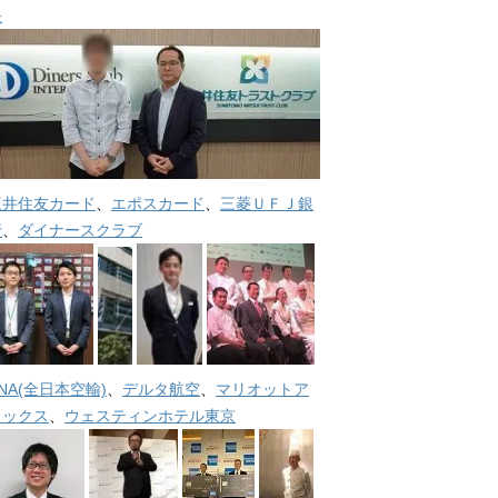
長
三井住友カード
、
エポスカード
、
三菱ＵＦＪ銀
行
、
ダイナースクラブ
NA(全日本空輸)
、
デルタ航空
、
マリオットア
メックス
、
ウェスティンホテル東京