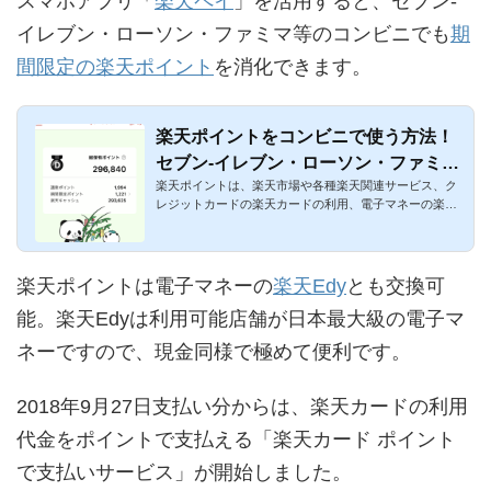
スマホアプリ「
楽天ペイ
」を活用すると、セブン-
イレブン・ローソン・ファミマ等のコンビニでも
期
間限定の楽天ポイント
を消化できます。
楽天ポイントをコンビニで使う方法！
セブン-イレブン・ローソン・ファミマ
楽天ポイントは、楽天市場や各種楽天関連サービス、ク
等で利用可能
レジットカードの楽天カードの利用、電子マネーの楽天E
dy、共通ポイント...
楽天ポイントは電子マネーの
楽天Edy
とも交換可
能。楽天Edyは利用可能店舗が日本最大級の電子マ
ネーですので、現金同様で極めて便利です。
2018年9月27日支払い分からは、楽天カードの利用
代金をポイントで支払える「楽天カード ポイント
で支払いサービス」が開始しました。