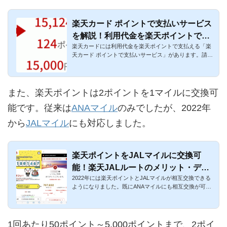
楽天カード ポイントで支払いサービス
を解説！利用代金を楽天ポイントで支
楽天カードには利用代金を楽天ポイントで支払える「楽
払えるように
天カード ポイントで支払いサービス」があります。請求
額の合計額に対し...
また、楽天ポイントは2ポイントを1マイルに交換可
能です。従来は
ANAマイル
のみでしたが、2022年
から
JALマイル
にも対応しました。
楽天ポイントをJALマイルに交換可
能！楽天JALルートのメリット・デメ
2022年には楽天ポイントとJALマイルが相互交換できる
リットを解説
ようになりました。既にANAマイルにも相互交換が可能
で、どちらも交換レ...
1回あたり50ポイント～5,000ポイントまで、2ポイ