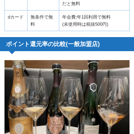
だと無料
dカード
無条件で無
年会費:年1回利用で無料
料
(未使用時は税抜500円)
ポイント還元率の比較(一般加盟店)