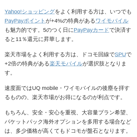
Yahoo!ショッピング
をよく利用する方は、いつでも
PayPayポイント
が+4%の特典がある
ワイモバイル
も魅力的です。5のつく日に
PayPayカード
で決済す
ると11％還元に昇華します。
楽天市場をよく利用する方は、ドコモ回線で
SPU
で
+2倍の特典がある
楽天モバイル
が選択肢となりま
す。
速度面ではUQ mobile・ワイモバイルの後塵を拝す
るものの、楽天市場がお得になるのが利点です。
もちろん、安全・安心を重視、大容量プラン希望、
パケットパック海外オプションを多用する場合など
は、多少価格が高くてもドコモが盤石となります。