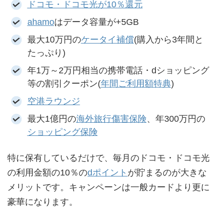
ドコモ・ドコモ光が10％還元
ahamo
はデータ容量が+5GB
最大10万円の
ケータイ補償
(購入から3年間と
たっぷり)
年1万～2万円相当の携帯電話・dショッピング
等の割引クーポン(
年間ご利用額特典
)
空港ラウンジ
最大1億円の
海外旅行傷害保険
、年300万円の
ショッピング保険
特に保有しているだけで、毎月のドコモ・ドコモ光
の利用金額の10％の
dポイント
が貯まるのが大きな
メリットです。キャンペーンは一般カードより更に
豪華になります。