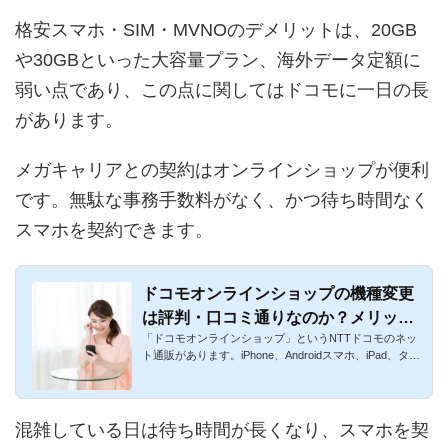
格安スマホ・SIM・MVNOのデメリットは、20GB
や30GBといった大容量プラン、海外データ定額に
弱い点であり、この点に関してはドコモに一日の長
があります。
メガキャリアとの契約はオンラインショップが便利
です。無駄な事務手数料がなく、かつ待ち時間なく
スマホを契約できます。
ドコモオンラインショップの機種変更
は評判・口コミ通りなのか？メリッ
「ドコモオンラインショップ」というNTTドコモのネッ
ト・デメリットを徹底解説
ト通販があります。iPhone、Androidスマホ、iPad、タブ
レットを24時間い...
混雑している日は待ち時間が長くなり、スマホを契