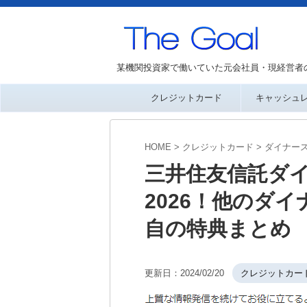
某機関投資家で働いていた元会社員・現経営者
クレジットカード
キャッシュ
HOME
>
クレジットカード
>
ダイナー
三井住友信託ダ
2026！他のダ
自の特典まとめ
更新日：
2024/02/20
クレジットカー