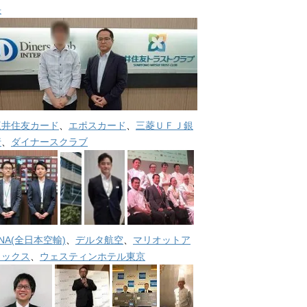
長
三井住友カード
、
エポスカード
、
三菱ＵＦＪ銀
行
、
ダイナースクラブ
NA(全日本空輸)
、
デルタ航空
、
マリオットア
メックス
、
ウェスティンホテル東京