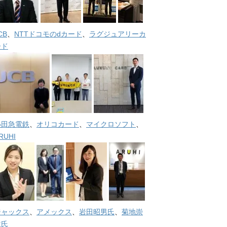
CB
、
NTTドコモのdカード
、
ラグジュアリーカ
ード
小田急電鉄
、
オリコカード
、
マイクロソフト
、
RUHI
ジャックス
、
アメックス
、
岩田昭男氏
、
菊地崇
仁氏