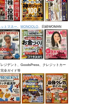
ネットマネー
、
MONOQLO
、日経WOMAN
レジデント、GoodsPress、クレジットカー
ド完全ガイド等