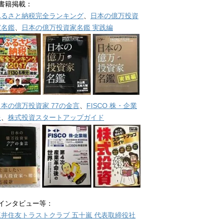
■書籍掲載：
ふるさと納税完全ランキング
、
日本の億万投資
家名鑑
、
日本の億万投資家名鑑 実践編
日本の億万投資家 77の金言
、
FISCO 株・企業
報
、
株式投資スタートアップガイド
■インタビュー等：
三井住友トラストクラブ 五十嵐 代表取締役社