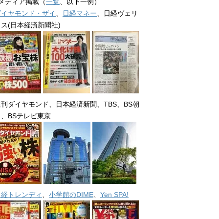
■メディア掲載（
一覧
、以下一例）
ダイヤモンド・ザイ
、
日経マネー
、日経ヴェリ
タス(日本経済新聞社)
週刊ダイヤモンド、日本経済新聞、TBS、BS朝
日、BSテレビ東京
日経トレンディ
、
小学館のDIME
、
Yen SPA!