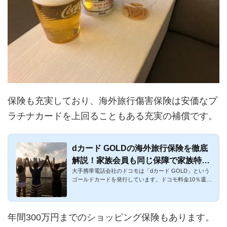
保険も充実しており、海外旅行傷害保険は安価なプ
ラチナカードを上回ることもある充実の補償です。
dカード GOLDの海外旅行保険を徹底
解説！家族会員も同じ保障で家族特約
大手携帯電話会社のドコモは「dカード GOLD」という
も付帯
ゴールドカードを発行しています。ドコモ料金10％還
元・最大10万円のドコ...
年間300万円までのショッピング保険もあります。