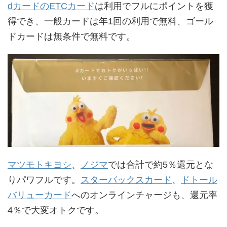
dカードのETCカード
は利用でフルにポイントを獲
得でき、一般カードは年1回の利用で無料、ゴール
ドカードは無条件で無料です。
マツモトキヨシ
、
ノジマ
では合計で約5％還元とな
りパワフルです。
スターバックスカード
、
ドトール
バリューカード
へのオンラインチャージも、還元率
4％で大変オトクです。