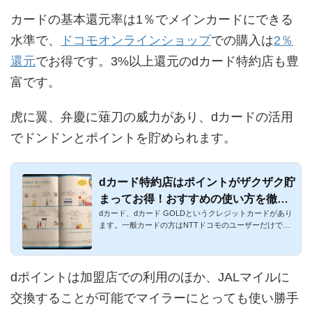
カードの基本還元率は1％でメインカードにできる
水準で、
ドコモオンラインショップ
での購入は
2％
還元
でお得です。3%以上還元のdカード特約店も豊
富です。
虎に翼、弁慶に薙刀の威力があり、dカードの活用
でドンドンとポイントを貯められます。
dカード特約店はポイントがザクザク貯
まってお得！おすすめの使い方を徹底
dカード、dカード GOLDというクレジットカードがあり
解説
ます。一般カードの方はNTTドコモのユーザーだけでは
なく、それ以外の方...
dポイントは加盟店での利用のほか、JALマイルに
交換することが可能でマイラーにとっても使い勝手