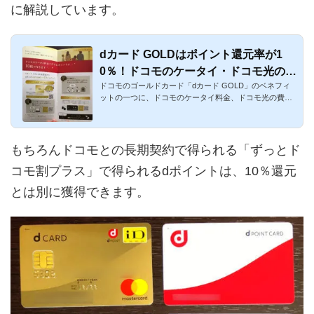
に解説しています。
dカード GOLDはポイント還元率が1
0％！ドコモのケータイ・ドコモ光の料
ドコモのゴールドカード「dカード GOLD」のベネフィ
金が高還元！
ットの一つに、ドコモのケータイ料金、ドコモ光の費用
が10％ポイント還元...
もちろんドコモとの長期契約で得られる「ずっとド
コモ割プラス」で得られるdポイントは、10％還元
とは別に獲得できます。