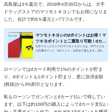
高島屋は3％還元で、2018年4月30日からは、大手
ドラッグストアのマツモトキヨシでもお得になりま
した。合計で約5％還元とパワフルです。
マツモトキヨシのdポイントはお得！マ
ツキヨポイントと二重取り可能！dカー
大手ドラッグストアのマツモトキヨシでは、NTTドコモ
ドなら5％還元
の共通ポイント「dポイント」を貯めて使えます。2018
年4月30日(月)から、...
ローソンではdカード利用で1%のポイントが貯ま
り、dポイントも1ポイント貯まり、更に決済金額
(税抜)から3%割引となります。
私もローソンでガンガンとdカード払いで得してい
ます。以下は約100円の購入によってdカード支払い
分・共通ポイント分で、それぞれ1dポイントを獲得