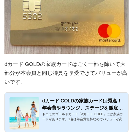
dカード GOLDの家族カードはごく一部を除いて大
部分が本会員と同じ特典を享受できてバリューが高
いです。
dカード GOLDの家族カードは秀逸！
年会費やラウンジ、ステージを徹底解
ドコモのゴールドカード「dカード GOLD」には家族カ
説
ードがあります。1名は年会費無料なのでバリューが高い
です。家族でドコモ...