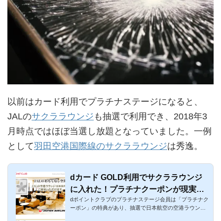
以前はカード利用でプラチナステージになると、
JALの
サクララウンジ
も抽選で利用でき、2018年3
月時点ではほぼ当選し放題となっていました。一例
として
羽田空港国際線のサクララウンジ
は秀逸。
dカード GOLD利用でサクララウンジ
に入れた！プラチナクーポンが現実的
dポイントクラブのプラチナステージ会員は「プラチナク
に！
ーポン」の特典があり、抽選で日本航空の空港ラウンジ
「JALサクララウ...