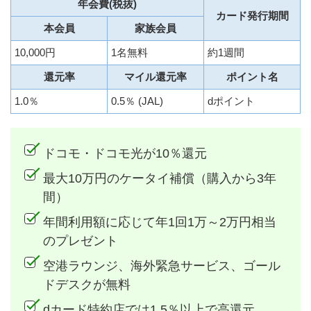
年会費(税抜)
カード発行期間
本会員
家族会員
10,000円
1名無料
約1週間
還元率
マイル還元率
ポイント名
1.0％
0.5％ (JAL)
dポイント
ドコモ・ドコモ光が10％還元
最大10万円のケータイ補償（購入から3年
間）
年間利用額に応じて年1回1万～2万円相当
のプレゼント
空港ラウンジ、海外緊急サービス、ゴール
ドデスクが無料
dカード特約店では1.5％以上で高還元