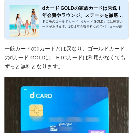
dカード GOLDの家族カードは秀逸！
年会費やラウンジ、ステージを徹底解
ドコモのゴールドカード「dカード GOLD」には家族カ
説
ードがあります。1名は年会費無料なのでバリューが高い
です。家族でドコモ...
一般カードのdカードとは異なり、ゴールドカード
のdカード GOLDは、ETCカードは利用がなくても
ずっと無料となります。