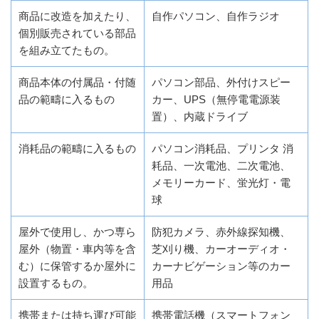
商品に改造を加えたり、
自作パソコン、自作ラジオ
個別販売されている部品
を組み立てたもの。
商品本体の付属品・付随
パソコン部品、外付けスピー
品の範疇に入るもの
カー、UPS（無停電電源装
置）、内蔵ドライブ
消耗品の範疇に入るもの
パソコン消耗品、プリンタ 消
耗品、一次電池、二次電池、
メモリーカード、蛍光灯・電
球
屋外で使用し、かつ専ら
防犯カメラ、赤外線探知機、
屋外（物置・車内等を含
芝刈り機、カーオーディオ・
む）に保管するか屋外に
カーナビゲーション等のカー
設置するもの。
用品
携帯または持ち運び可能
携帯電話機（スマートフォン