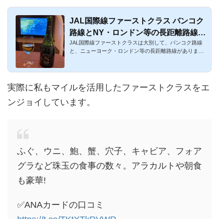
JAL国際線ファーストクラス バンコク
路線とNY・ロンドン等の長距離路線の
JAL国際線ファーストクラスは大別して、バンコク路線
違いを比較！
と、ニューヨーク・ロンドン等の長距離路線がありま
す。また、シンガポー...
実際に私もマイルを活用したファーストクラスをエ
ンジョイしています。
ふぐ、ウニ、鮑、蟹、穴子、キャビア、フォア
グラなど珠玉の食事の数々。アラカルトや朝食
も豪華!
✅ANAカードの口コミ