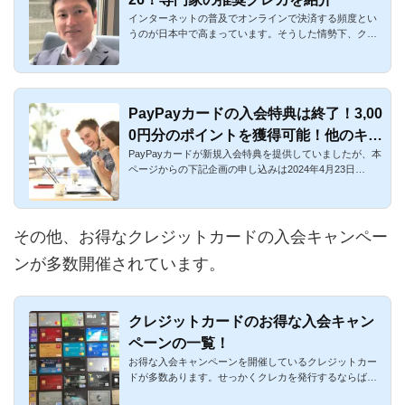
インターネットの普及でオンラインで決済する頻度とい
うのが日本中で高まっています。そうした情勢下、クレ
ジットカードはも...
PayPayカードの入会特典は終了！3,00
0円分のポイントを獲得可能！他のキャ
PayPayカードが新規入会特典を提供していましたが、本
ンペーンまで解説
ページからの下記企画の申し込みは2024年4月23日
（火）で終了しました。...
その他、お得なクレジットカードの入会キャンペー
ンが多数開催されています。
クレジットカードのお得な入会キャン
ペーンの一覧！
お得な入会キャンペーンを開催しているクレジットカー
ドが多数あります。せっかくクレカを発行するならば少
しでもお得になる...