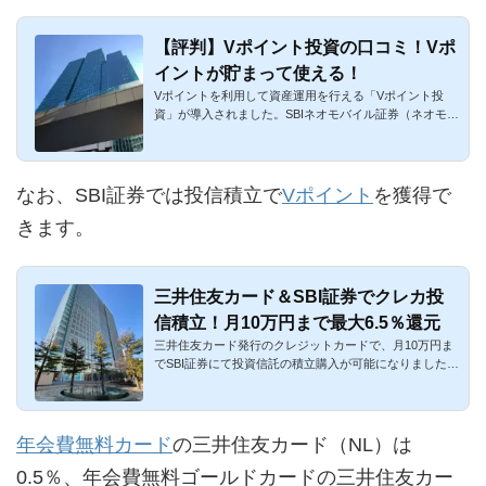
【評判】Vポイント投資の口コミ！Vポ
イントが貯まって使える！
Vポイントを利用して資産運用を行える「Vポイント投
資」が導入されました。SBIネオモバイル証券（ネオモ
バ）、SBI証券の2つの...
なお、SBI証券では投信積立で
Vポイント
を獲得で
きます。
三井住友カード＆SBI証券でクレカ投
信積立！月10万円まで最大6.5％還元
三井住友カード発行のクレジットカードで、月10万円ま
でSBI証券にて投資信託の積立購入が可能になりました。
月100円～100,000...
年会費無料カード
の三井住友カード（NL）は
0.5％、年会費無料ゴールドカードの三井住友カー