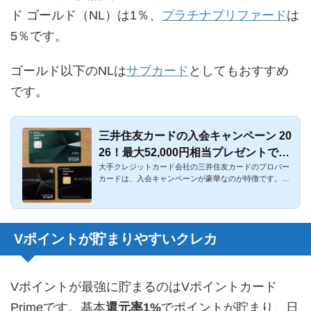
ド ゴールド（NL）は1％、
プラチナプリファード
は
5％です。
ゴールド以下のNLは
サブカード
としてもおすすめ
です。
三井住友カードの入会キャンペーン 20
26！最大52,000円相当プレゼントでお
大手クレジットカード会社の三井住友カードのプロパー
得
カードは、入会キャンペーンが豪華なのが特徴です。従
来は「三井住友Vis...
Vポイントが貯まりやすいクレカ
Vポイントが最強に貯まるのはVポイントカード
Primeです。基本
還元率1%
でポイントが貯まり、日