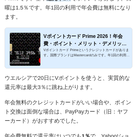
曜は1.5％です。年1回の利用で年会費は無料になり
ます。
Vポイントカード Prime 2026！年会
費・ポイント・メリット・デメリット
Vポイントカード Primeというクレジットカードがありま
を解説
す。国際ブランドはMastercardのみです。年1回の利用で
年会費が無料と...
ウエルシアで20日にVポイントを使うと、実質的な
還元率は最大3％に跳ね上がります。
年会無料のクレジットカードがいい場合や、ポイン
ト交換は面倒な場合は、PayPayカード（旧：ヤフ
ーカード）がおすすめでした。
年会費無料で還元率はいつでも
1％
で、Yahoo!ショ