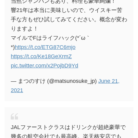
当然シャンパンもあり、料理も豪華絢爛！
響21年は本当に美味しいので、ウイスキー苦
手な方もぜひ試してみてください。概念が変わ
りますよ！
マイルでFはライフハック(*´ω｀
*)
https://t.co/ETG87C6mjo
https://t.co/Ke18GeXrmZ
pic.twitter.com/x2PojbD9Yd
— まつのすけ (@matsunosuke_jp)
June 21,
2021
JALファーストクラスはドリンクが超絶豪華で
幾多の航空会社でも最高峰。楽天格安店でも