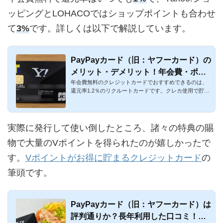
ッピングとLOHACOではショップポイントも合わせ
て
3%
です。詳しくは以下で解説しています。
PayPayカード（旧：ヤフーカード）の
メリット・デメリット！年会費・ポイ
年会費無料のクレジットカードでおすすめできるのは、
ント・特典を解説
還元率1.2％のリクルートカードです。クレカ使用で貯ま
るリクルートポイ...
実際に発行して使い倒したところ、諸々の特典の賜
物で大量のVポイントを得られたのが嬉しかったで
す。
Vポイントがお得に貯まるクレジットカード
の
筆頭です。
PayPayカード（旧：ヤフーカード）は
評判通りか？長年利用した口コミ！悪