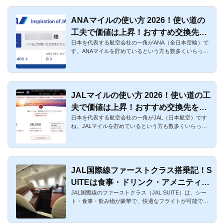
ANAマイルの使い方 2026！使い道の
工夫で価値は上昇！おすすめ交換先を
日本を代表する航空会社の一角がANA（全日本空輸）で
解説
す。ANAマイルを貯めているという方も数多くいらっし
ゃるでしょう。マイ...
JALマイルの使い方 2026！使い道の工
夫で価値は上昇！おすすめ交換先を解
日本を代表する航空会社の一角がJAL（日本航空）です
説
ね。JALマイルを貯めているという方も数多くいらっし
ゃるでしょう。マイ...
JAL国際線ファーストクラス搭乗記！S
UITEは食事・ドリンク・アメニティが
JAL国際線のファーストクラス（JAL SUITE）は、シー
充実
ト・食事・飲み物が豪華で、快適なフライトが可能で
す。とりわけ豪華絢爛...