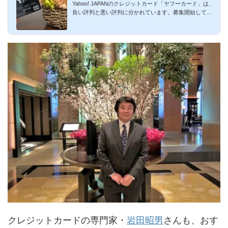
Yahoo! JAPANのクレジットカード「ヤフーカード」は、
い側面まで徹底解説
良い評判と悪い評判に分かれています。募集開始してす
ぐにヤフーカード...
クレジットカードの専門家・
岩田昭男
さんも、おす