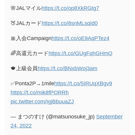
🌸JALマイル
https://t.co/op8XkRGtg7
🍑JALカード
https://t.co/8snMLsqId0
🎀入会Campaign
https://t.co/oE9AqPTez4
🌈高還元カード
https://t.co/GUgFqhGHmQ
🍁上級会員
https://t.co/BNxbWoj3am
✅Ponta2P→1mile
https://t.co/5IRUqXBgv9
https://t.co/mik8fPORRh
pic.twitter.com/IgjBbuuaZJ
— まつのすけ (@matsunosuke_jp)
September
24, 2022