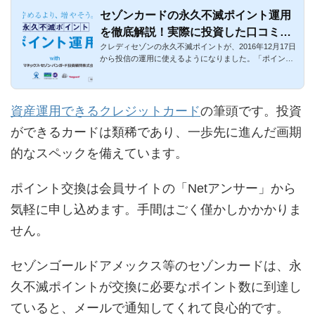
セゾンカードの永久不滅ポイント運用
を徹底解説！実際に投資した口コミま
クレディセゾンの永久不滅ポイントが、2016年12月17日
とめ
から投信の運用に使えるようになりました。「ポイント
運用サービス」と...
資産運用できるクレジットカード
の筆頭です。投資
ができるカードは類稀であり、一歩先に進んだ画期
的なスペックを備えています。
ポイント交換は会員サイトの「Netアンサー」から
気軽に申し込めます。手間はごく僅かしかかかりま
せん。
セゾンゴールドアメックス等のセゾンカードは、永
久不滅ポイントが交換に必要なポイント数に到達し
ていると、メールで通知してくれて良心的です。