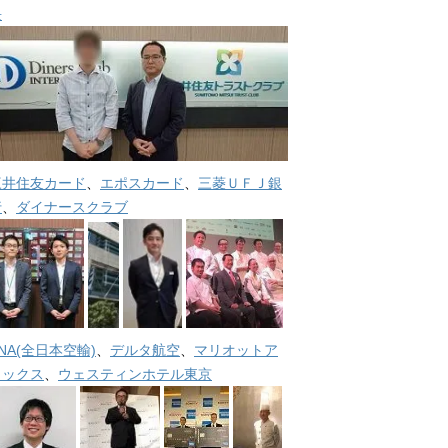
長
三井住友カード
、
エポスカード
、
三菱ＵＦＪ銀
行
、
ダイナースクラブ
NA(全日本空輸)
、
デルタ航空
、
マリオットア
メックス
、
ウェスティンホテル東京