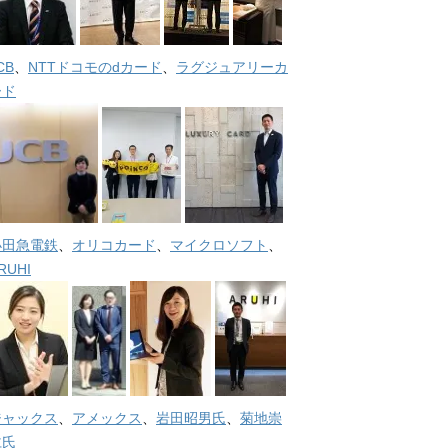
CB
、
NTTドコモのdカード
、
ラグジュアリーカ
ード
小田急電鉄
、
オリコカード
、
マイクロソフト
、
RUHI
ジャックス
、
アメックス
、
岩田昭男氏
、
菊地崇
仁氏