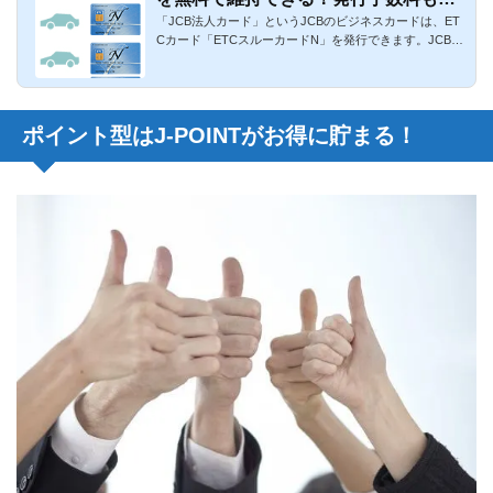
「JCB法人カード」というJCBのビジネスカードは、ET
会費もタダ！
Cカード「ETCスルーカードN」を発行できます。JCB法
人カードは法人だけで...
ポイント型はJ-POINTがお得に貯まる！